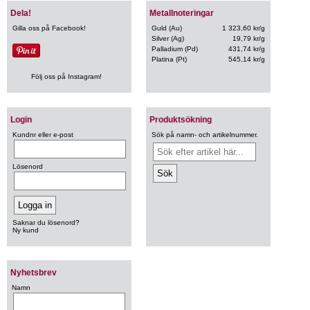
Dela!
Metallnoteringar
Gilla oss på Facebook!
Guld (Au)
1 323,60 kr/g
Silver (Ag)
19,79 kr/g
Palladium (Pd)
431,74 kr/g
Platina (Pt)
545,14 kr/g
Följ oss på Instagram!
Login
Produktsökning
Kundnr eller e-post
Sök på namn- och artikelnummer.
Lösenord
Saknar du lösenord?
Ny kund
Nyhetsbrev
Namn