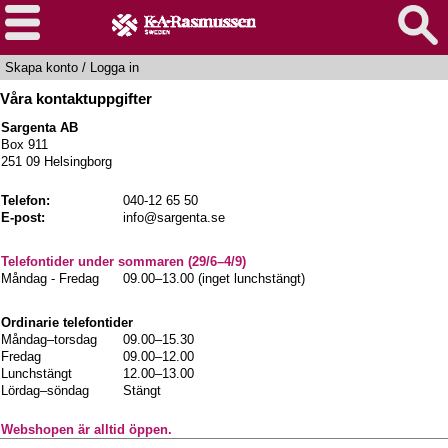
Skapa konto
/
Logga in
Våra kontaktuppgifter
Sargenta AB
Box 911
251 09 Helsingborg
Telefon:
040-12 65 50
E-post:
info@sargenta.se
Telefontider under sommaren (29/6–4/9)
Måndag - Fredag
09.00–13.00 (inget lunchstängt)
Ordinarie telefontider
Måndag–torsdag
09.00–15.30
Fredag
09.00–12.00
Lunchstängt
12.00–13.00
Lördag–söndag
Stängt
Webshopen är alltid öppen.