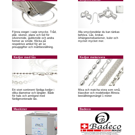
Första steget i varje smycke. Tråd,
Alla smyckesdelar du kan tänkas
plåt, skenor, plans och lod för
behöva. Lås, krokar,
silversmide, guldsmide och andra
örhängesmekanismer, kulor och
former av smide. Klicka på
mycket mycket mer.
respektive artikel för att se
prisuppgifter och måttbeställning.
Kedjor med lås
Kedjor metervara
Ett stort sortiment färdiga kedjor i
Mixa och matcha stora som små,
olika diametrar och längder. Både
klassiker och modekedjor.Minsta
för hals och armband med
beställningsmängd 1 meter
färdigmonterade lås.
Maskiner
Badeco