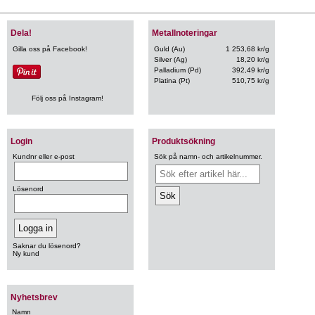
Dela!
Metallnoteringar
Gilla oss på Facebook!
Guld (Au)
1 253,68 kr/g
Silver (Ag)
18,20 kr/g
Palladium (Pd)
392,49 kr/g
Platina (Pt)
510,75 kr/g
Följ oss på Instagram!
Login
Produktsökning
Kundnr eller e-post
Sök på namn- och artikelnummer.
Lösenord
Saknar du lösenord?
Ny kund
Nyhetsbrev
Namn