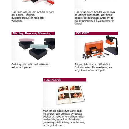
Här finns allt för, om och till er som
Här hittar du en hel del varor som
gör collier. Hållbara
är kraftigt prissänkta. Det finns
kvalitetsprodukter med stor
endast ett begränsat antal av de
variation.
här produkterna så vänta inte för
länge!
Display, Present, Förvaring
COLORIT
Ordning och reda med etiketter,
Färger, härdare och tillbehör i
askar och påsar.
Colorit-serien, för emaljering av
smycken i silver och guld.
Böcker/DVD
Man lär sig något nytt varje dag!
Inspireras och utbildas av dessa
böcker och dvd:er om silversmide,
guldsmide, smyckestillverkning,
gravering, pärlträdning, stenfattning
och mycket mer.