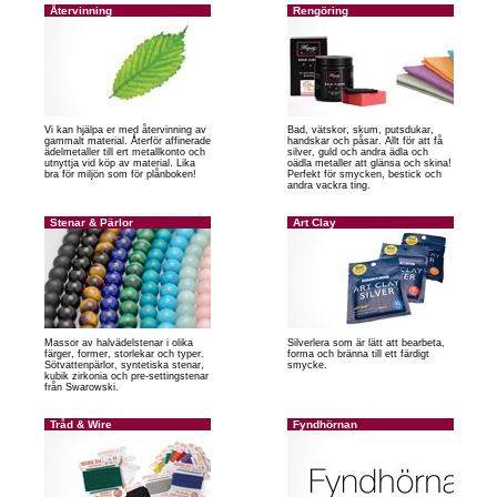
Återvinning
Rengöring
Vi kan hjälpa er med återvinning av
Bad, vätskor, skum, putsdukar,
gammalt material. Återför affinerade
handskar och påsar. Allt för att få
ädelmetaller till ert metallkonto och
silver, guld och andra ädla och
utnyttja vid köp av material. Lika
oädla metaller att glänsa och skina!
bra för miljön som för plånboken!
Perfekt för smycken, bestick och
andra vackra ting.
Stenar & Pärlor
Art Clay
Massor av halvädelstenar i olika
Silverlera som är lätt att bearbeta,
färger, former, storlekar och typer.
forma och bränna till ett färdigt
Sötvattenpärlor, syntetiska stenar,
smycke.
kubik zirkonia och pre-settingstenar
från Swarowski.
Tråd & Wire
Fyndhörnan