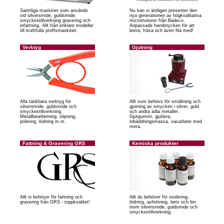
Samtliga maskiner som används
Nu kan vi äntligen presenter den
vid silversmide, guldsmide,
nya generationen av högkvalitativa
smyckestillverkning gravering och
micromotorer från Badeco.
infattning. Allt från enklare modeller
Anpassade handstycken för att
till kraftfulla proffsmaskiner.
borra, fräsa och även fila med!
Verktyg
Gjutning
Alla tänkbara verktyg för
Allt som behövs för smältning och
silversmide, guldsmide och
gjutning av smycken i silver, guld
smyckestillverkning.
och andra ädla metaller.
Metallbearbetning, slipning,
Gjutgummi, gjutlera,
polering, lödning m.m.
inbäddningsmassa, vaxarbete med
mera.
Fattning & Gravering GRS
Kemiska produkter
Allt ni behöver för fattning och
Allt du behöver för oxidering,
gravering från GRS - toppkvalitet!
lödning, avfettning, bets och lim
inom silversmide, guldsmide och
smyckestillverkning.