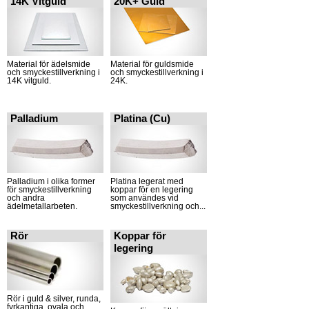
14K Vitguld
20K+ Guld
Material för ädelsmide
Material för guldsmide
och smyckestillverkning i
och smyckestillverkning i
14K vitguld.
24K.
Palladium
Platina (Cu)
Palladium i olika former
Platina legerat med
för smyckestillverkning
koppar för en legering
och andra
som användes vid
ädelmetallarbeten.
smyckestillverkning och...
Rör
Koppar för
legering
Rör i guld & silver, runda,
fyrkantiga, ovala och