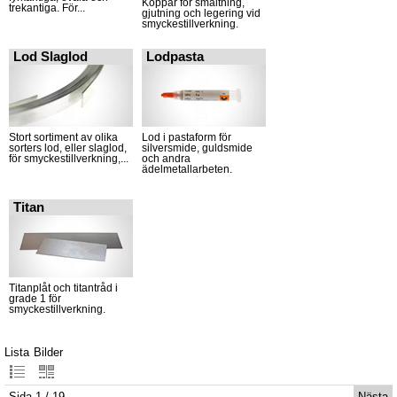
Koppar för smältning,
trekantiga. För...
gjutning och legering vid
smyckestillverkning.
Lod Slaglod
Lodpasta
Stort sortiment av olika
Lod i pastaform för
sorters lod, eller slaglod,
silversmide, guldsmide
för smyckestillverkning,...
och andra
ädelmetallarbeten.
Titan
Titanplåt och titantråd i
grade 1 för
smyckestillverkning.
Lista
Bilder
Sida 1 / 19
Nästa