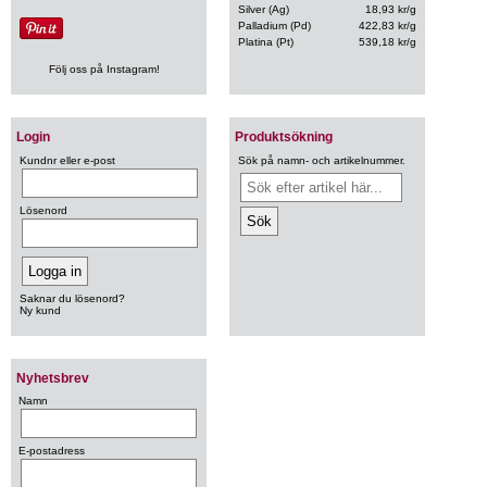
Silver (Ag)
18,93 kr/g
Palladium (Pd)
422,83 kr/g
Platina (Pt)
539,18 kr/g
Följ oss på Instagram!
Login
Produktsökning
Kundnr eller e-post
Sök på namn- och artikelnummer.
Lösenord
Saknar du lösenord?
Ny kund
Nyhetsbrev
Namn
E-postadress