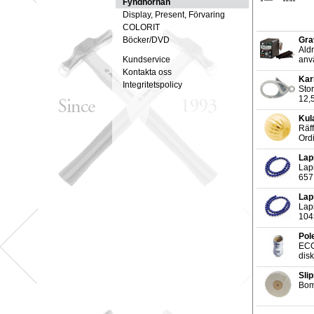
Fyndhörnan
Display, Present, Förvaring
COLORIT
Böcker/DVD
Gra
Aldr
Kundservice
anv
Kontakta oss
Kar
Integritetspolicy
Stor
12,
Kul
Räf
Ordi
Lap
Lapi
657:
Lap
Lapi
1045
Pol
ECO-
disk
Sli
Bomu