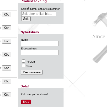
Produktsökning
Sök på namn- och artikelnummer.
st
st
Nyhetsbrev
Namn
st
E-postadress
st
Företag
Privat
st
st
Dela!
Gilla oss på Facebook!
st