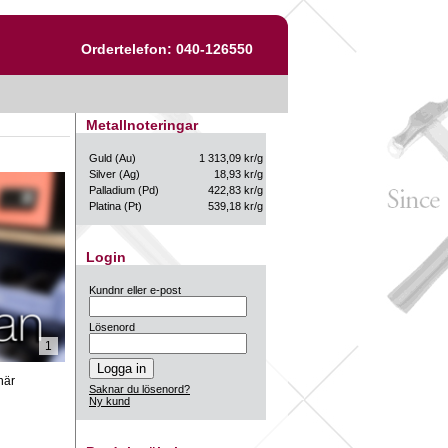
Ordertelefon: 040-126550
Metallnoteringar
Guld (Au)
1 313,09 kr/g
Silver (Ag)
18,93 kr/g
Palladium (Pd)
422,83 kr/g
Platina (Pt)
539,18 kr/g
Login
Kundnr eller e-post
Lösenord
1
här
Saknar du lösenord?
Ny kund