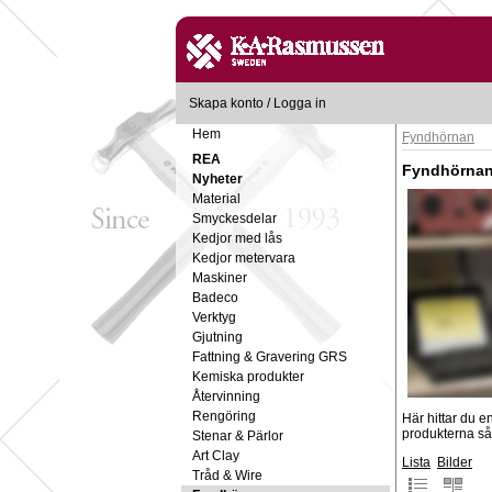
Skapa konto
/
Logga in
Hem
Fyndhörnan
REA
Fyndhörna
Nyheter
Material
Smyckesdelar
Kedjor med lås
Kedjor metervara
Maskiner
Badeco
Verktyg
Gjutning
Fattning & Gravering GRS
Kemiska produkter
Återvinning
Rengöring
Här hittar du e
produkterna så 
Stenar & Pärlor
Art Clay
Lista
Bilder
Tråd & Wire