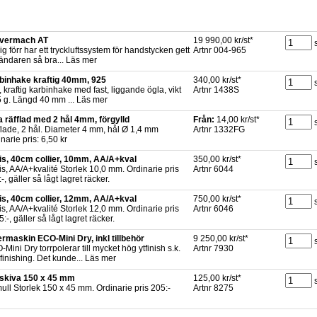
vermach AT
19 990,00 kr/st*
ig förr har ett tryckluftssystem för handstycken gett
Artnr 004-965
ändaren så bra... Läs mer
binhake kraftig 40mm, 925
340,00 kr/st*
, kraftig karbinhake med fast, liggande ögla, vikt
Artnr 1438S
5 g. Längd 40 mm ... Läs mer
a räfflad med 2 hål 4mm, förgylld
Från:
14,00 kr/st*
flade, 2 hål. Diameter 4 mm, hål Ø 1,4 mm
Artnr 1332FG
narie pris: 6,50 kr
is, 40cm collier, 10mm, AA/A+kval
350,00 kr/st*
s, AA/A+kvalité Storlek 10,0 mm. Ordinarie pris
Artnr 6044
-, gäller så lågt lagret räcker.
is, 40cm collier, 12mm, AA/A+kval
750,00 kr/st*
s, AA/A+kvalité Storlek 12,0 mm. Ordinarie pris
Artnr 6046
:-, gäller så lågt lagret räcker.
ermaskin ECO-Mini Dry, inkl tillbehör
9 250,00 kr/st*
Mini Dry torrpolerar till mycket hög ytfinish s.k.
Artnr 7930
finishing. Det kunde... Läs mer
pskiva 150 x 45 mm
125,00 kr/st*
ll Storlek 150 x 45 mm. Ordinarie pris 205:-
Artnr 8275