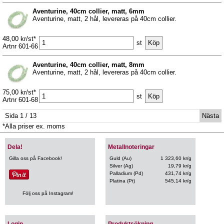
Aventurine, 40cm collier, matt, 6mm
Aventurine, matt, 2 hål, levereras på 40cm collier.
48,00 kr/st*
st
Artnr 601-66
Aventurine, 40cm collier, matt, 8mm
Aventurine, matt, 2 hål, levereras på 40cm collier.
75,00 kr/st*
st
Artnr 601-68
Sida 1 / 13
Nästa
*Alla priser ex. moms
Dela!
Metallnoteringar
Gilla oss på Facebook!
Guld (Au)
1 323,60 kr/g
Silver (Ag)
19,79 kr/g
Palladium (Pd)
431,74 kr/g
Platina (Pt)
545,14 kr/g
Följ oss på Instagram!