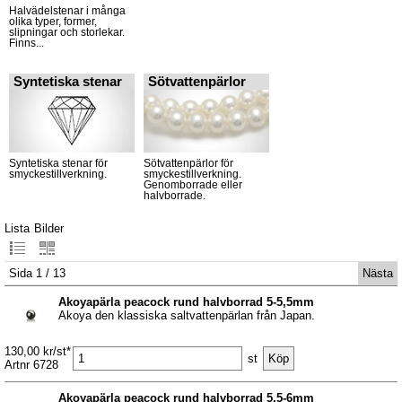
Halvädelstenar i många
olika typer, former,
slipningar och storlekar.
Finns...
Syntetiska stenar
Sötvattenpärlor
Syntetiska stenar för
Sötvattenpärlor för
smyckestillverkning.
smyckestillverkning.
Genomborrade eller
halvborrade.
Lista
Bilder
Sida 1 / 13
Nästa
Akoyapärla peacock rund halvborrad 5-5,5mm
Akoya den klassiska saltvattenpärlan från Japan.
130,00 kr/st*
st
Artnr 6728
Akoyapärla peacock rund halvborrad 5,5-6mm