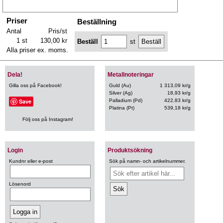
Priser
Beställning
Antal
Pris/st
1 st
130,00 kr
Beställ
st
Alla priser ex. moms.
Dela!
Metallnoteringar
Gilla oss på Facebook!
Guld (Au)
1 313,09 kr/g
Silver (Ag)
18,93 kr/g
Save
Palladium (Pd)
422,83 kr/g
Platina (Pt)
539,18 kr/g
Följ oss på Instagram!
Login
Produktsökning
Kundnr eller e-post
Sök på namn- och artikelnummer.
Lösenord