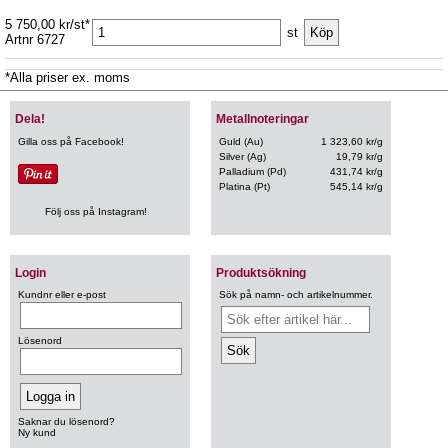
5 750,00 kr/st*
st
Artnr 6727
*Alla priser ex. moms
Dela!
Metallnoteringar
Gilla oss på Facebook!
Guld (Au)
1 323,60 kr/g
Silver (Ag)
19,79 kr/g
Palladium (Pd)
431,74 kr/g
Platina (Pt)
545,14 kr/g
Följ oss på Instagram!
Login
Produktsökning
Kundnr eller e-post
Sök på namn- och artikelnummer.
Lösenord
Saknar du lösenord?
Ny kund