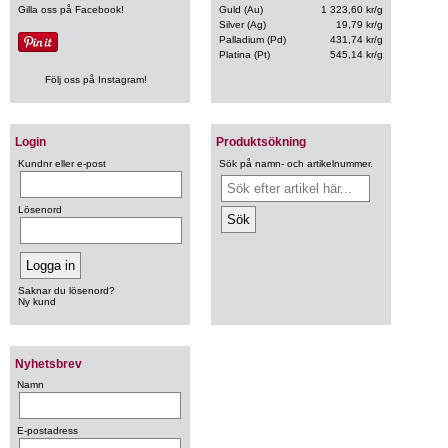
Gilla oss på Facebook!
Guld (Au)
1 323,60 kr/g
Silver (Ag)
19,79 kr/g
Palladium (Pd)
431,74 kr/g
Platina (Pt)
545,14 kr/g
Följ oss på Instagram!
Login
Produktsökning
Kundnr eller e-post
Sök på namn- och artikelnummer.
Lösenord
Saknar du lösenord?
Ny kund
Nyhetsbrev
Namn
E-postadress