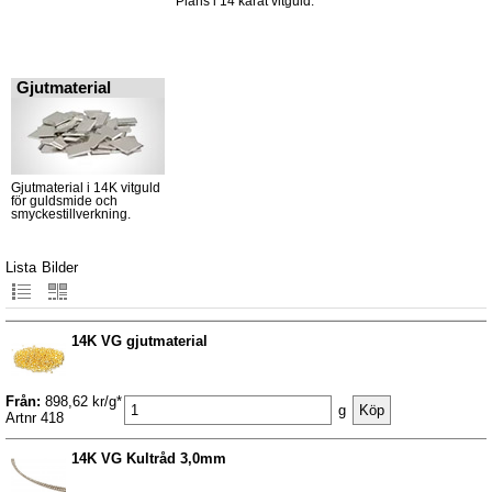
Plans i 14 karat vitguld.
Gjutmaterial
Gjutmaterial i 14K vitguld
för guldsmide och
smyckestillverkning.
Lista
Bilder
14K VG gjutmaterial
Från:
898,62 kr/g*
g
Artnr 418
14K VG Kultråd 3,0mm