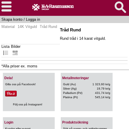
Skapa konto
/
Logga in
Material
14K Vitguld
Tråd Rund
Tråd Rund
Rund tråd i 14 karat vitguld.
Lista
Bilder
*Alla priser ex. moms
Dela!
Metallnoteringar
Gilla oss på Facebook!
Guld (Au)
1 323,60 kr/g
Silver (Ag)
19,79 kr/g
Palladium (Pd)
431,74 kr/g
Platina (Pt)
545,14 kr/g
Följ oss på Instagram!
Login
Produktsökning
Kundnr eller e-post
Sök på namn- och artikelnummer.