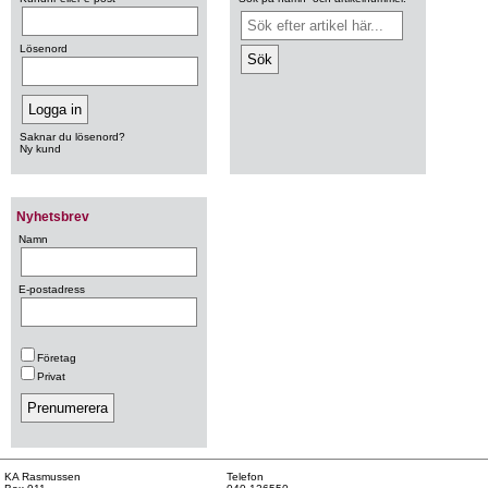
Lösenord
Saknar du lösenord?
Ny kund
Nyhetsbrev
Namn
E-postadress
Företag
Privat
KA Rasmussen
Telefon