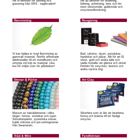
Allt ni behöver för fattning och
Allt du behöver för oxidering,
gravering från GRS - toppkvalitet!
lödning, avfettning, bets och lim
inom silversmide, guldsmide och
smyckestillverkning.
Återvinning
Rengöring
Vi kan hjälpa er med återvinning av
Bad, vätskor, skum, putsdukar,
gammalt material. Återför affinerade
handskar och påsar. Allt för att få
ädelmetaller till ert metallkonto och
silver, guld och andra ädla och
utnyttja vid köp av material. Lika
oädla metaller att glänsa och skina!
bra för miljön som för plånboken!
Perfekt för smycken, bestick och
andra vackra ting.
Stenar & Pärlor
Art Clay
Massor av halvädelstenar i olika
Silverlera som är lätt att bearbeta,
färger, former, storlekar och typer.
forma och bränna till ett färdigt
Sötvattenpärlor, syntetiska stenar,
smycke.
kubik zirkonia och pre-settingstenar
från Swarowski.
Tråd & Wire
Fyndhörnan