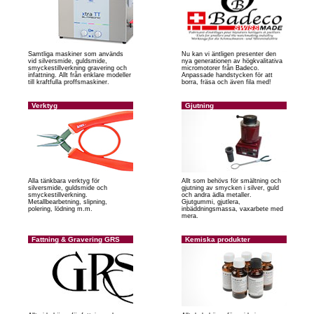
Samtliga maskiner som används
Nu kan vi äntligen presenter den
vid silversmide, guldsmide,
nya generationen av högkvalitativa
smyckestillverkning gravering och
micromotorer från Badeco.
infattning. Allt från enklare modeller
Anpassade handstycken för att
till kraftfulla proffsmaskiner.
borra, fräsa och även fila med!
Verktyg
Gjutning
Alla tänkbara verktyg för
Allt som behövs för smältning och
silversmide, guldsmide och
gjutning av smycken i silver, guld
smyckestillverkning.
och andra ädla metaller.
Metallbearbetning, slipning,
Gjutgummi, gjutlera,
polering, lödning m.m.
inbäddningsmassa, vaxarbete med
mera.
Fattning & Gravering GRS
Kemiska produkter