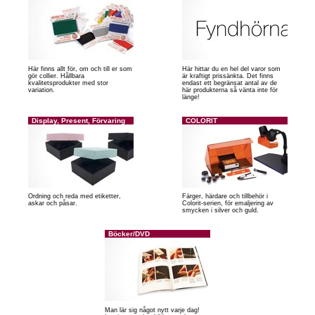
Här finns allt för, om och till er som
Här hittar du en hel del varor som
gör collier. Hållbara
är kraftigt prissänkta. Det finns
kvalitetsprodukter med stor
endast ett begränsat antal av de
variation.
här produkterna så vänta inte för
länge!
Display, Present, Förvaring
COLORIT
Ordning och reda med etiketter,
Färger, härdare och tillbehör i
askar och påsar.
Colorit-serien, för emaljering av
smycken i silver och guld.
Böcker/DVD
Man lär sig något nytt varje dag!