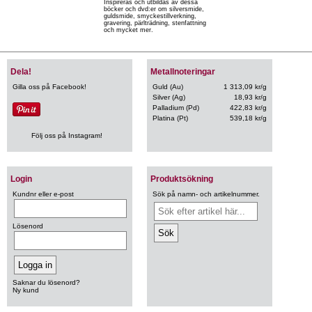
Inspireras och utbildas av dessa
böcker och dvd:er om silversmide,
guldsmide, smyckestillverkning,
gravering, pärlträdning, stenfattning
och mycket mer.
Dela!
Metallnoteringar
Gilla oss på Facebook!
Guld (Au)
1 313,09 kr/g
Silver (Ag)
18,93 kr/g
Palladium (Pd)
422,83 kr/g
Platina (Pt)
539,18 kr/g
Följ oss på Instagram!
Login
Produktsökning
Kundnr eller e-post
Sök på namn- och artikelnummer.
Lösenord
Saknar du lösenord?
Ny kund