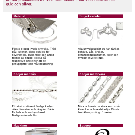
guld och silver.
Material
Smyckesdelar
Första steget i varje smycke. Tråd,
Alla smyckesdelar du kan tänkas
plåt, skenor, plans och lod för
behöva. Lås, krokar,
silversmide, guldsmide och andra
örhängesmekanismer, kulor och
former av smide. Klicka på
mycket mycket mer.
respektive artikel för att se
prisuppgifter och måttbeställning.
Kedjor med lås
Kedjor metervara
Ett stort sortiment färdiga kedjor i
Mixa och matcha stora som små,
olika diametrar och längder. Både
klassiker och modekedjor.Minsta
för hals och armband med
beställningsmängd 1 meter
färdigmonterade lås.
Maskiner
Badeco