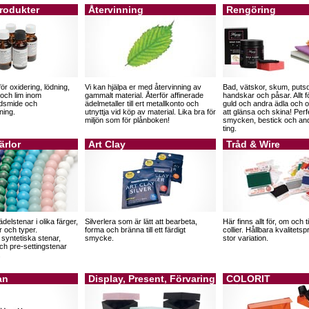
rodukter
Återvinning
Rengöring
för oxidering, lödning,
Vi kan hjälpa er med återvinning av
Bad, vätskor, skum, puts
 och lim inom
gammalt material. Återför affinerade
handskar och påsar. Allt för
ldsmide och
ädelmetaller till ert metallkonto och
guld och andra ädla och o
ning.
utnyttja vid köp av material. Lika bra för
att glänsa och skina! Perf
miljön som för plånboken!
smycken, bestick och an
ting.
ärlor
Art Clay
Tråd & Wire
elstenar i olika färger,
Silverlera som är lätt att bearbeta,
Här finns allt för, om och t
r och typer.
forma och bränna till ett färdigt
collier. Hållbara kvalitet
 syntetiska stenar,
smycke.
stor variation.
och pre-settingstenar
.
an
Display, Present, Förvaring
COLORIT