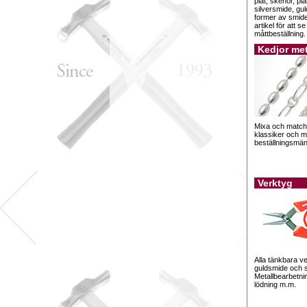
plåt, skenor, pl
silversmide, gu
former av smide
artikel för att s
måttbeställning.
Kedjor me
Mixa och match
klassiker och m
beställningsmä
Verktyg
Alla tänkbara ve
guldsmide och s
Metallbearbetnin
lödning m.m.