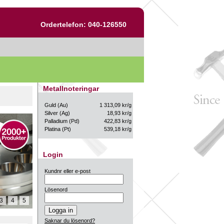
Ordertelefon: 040-126550
Metallnoteringar
Guld (Au)
1 313,09 kr/g
Silver (Ag)
18,93 kr/g
Palladium (Pd)
422,83 kr/g
Platina (Pt)
539,18 kr/g
Login
Kundnr eller e-post
Lösenord
3
4
5
Saknar du lösenord?