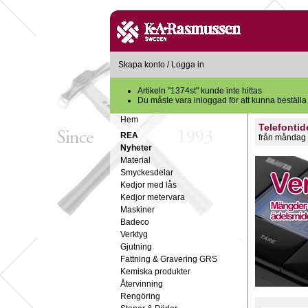
Skapa konto
/
Logga in
Artikeln "1374st" kunde inte hittas
Du måste vara inloggad för att kunna beställa
Hem
Telefontid
REA
från måndag 
Nyheter
Material
Smyckesdelar
Kedjor med lås
Kedjor metervara
Maskiner
Badeco
Verktyg
Gjutning
Fattning & Gravering GRS
Kemiska produkter
Återvinning
Rengöring