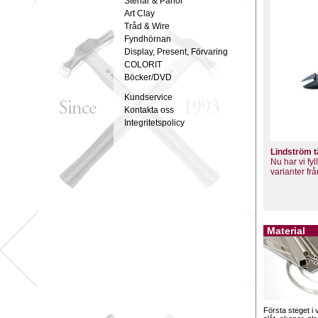
Stenar & Pärlor
Art Clay
Tråd & Wire
Fyndhörnan
Display, Present, Förvaring
COLORIT
Böcker/DVD
Kundservice
Kontakta oss
Integritetspolicy
Lindström 
Nu har vi fy
varianter fr
Material
Första steget i