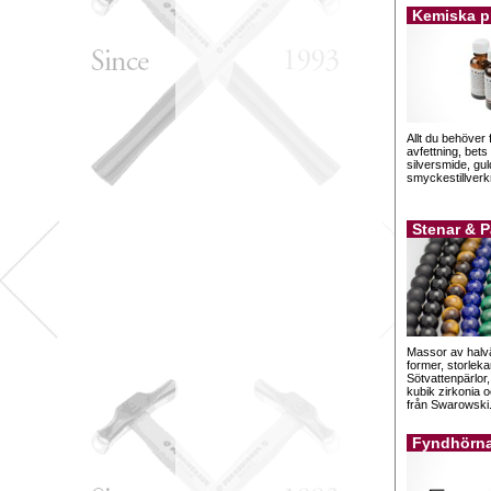
Kemiska p
Allt du behöver 
avfettning, bets
silversmide, gu
smyckestillverk
Stenar & P
Massor av halväd
former, storleka
Sötvattenpärlor,
kubik zirkonia 
från Swarowski
Fyndhörn