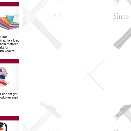
dukar,
 att få silver,
ädla metaller
ekt för
dra vackra
ill er som gör
sprodukter med