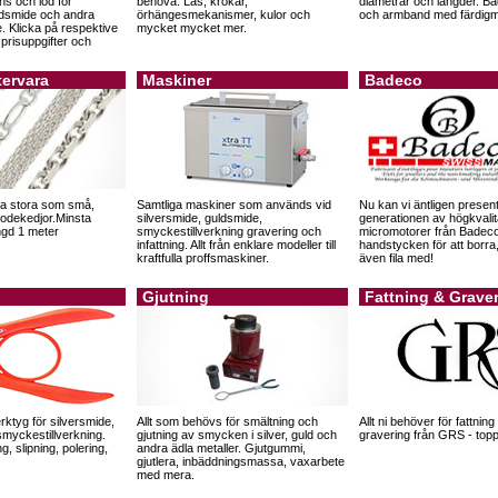
ans och lod för
behöva. Lås, krokar,
diametrar och längder. Bå
ldsmide och andra
örhängesmekanismer, kulor och
och armband med färdigm
. Klicka på respektive
mycket mycket mer.
e prisuppgifter och
tervara
Maskiner
Badeco
a stora som små,
Samtliga maskiner som används vid
Nu kan vi äntligen presen
odekedjor.Minsta
silversmide, guldsmide,
generationen av högkvalit
ngd 1 meter
smyckestillverkning gravering och
micromotorer från Badec
infattning. Allt från enklare modeller till
handstycken för att borra
kraftfulla proffsmaskiner.
även fila med!
Gjutning
Fattning & Grave
rktyg för silversmide,
Allt som behövs för smältning och
Allt ni behöver för fattnin
myckestillverkning.
gjutning av smycken i silver, guld och
gravering från GRS - toppk
g, slipning, polering,
andra ädla metaller. Gjutgummi,
gjutlera, inbäddningsmassa, vaxarbete
med mera.