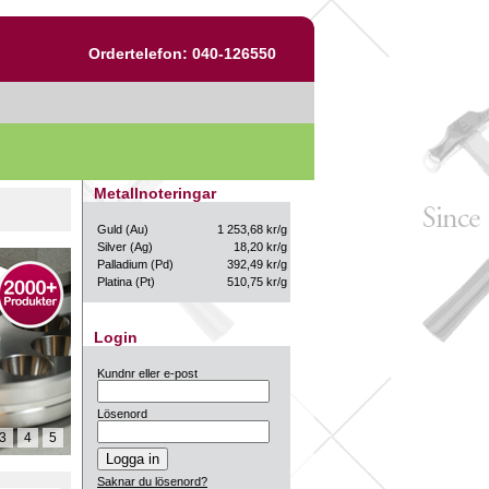
Ordertelefon: 040-126550
Metallnoteringar
Guld (Au)
1 253,68 kr/g
Silver (Ag)
18,20 kr/g
Palladium (Pd)
392,49 kr/g
Platina (Pt)
510,75 kr/g
Login
Kundnr eller e-post
Lösenord
3
4
5
Saknar du lösenord?