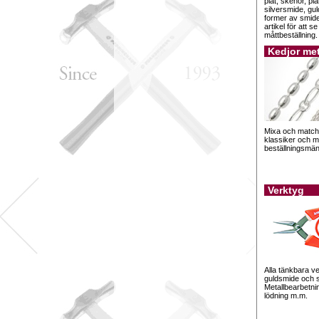
plåt, skenor, pl
silversmide, gu
former av smide
artikel för att s
måttbeställning.
Kedjor me
Mixa och match
klassiker och m
beställningsmä
Verktyg
Alla tänkbara ve
guldsmide och s
Metallbearbetnin
lödning m.m.