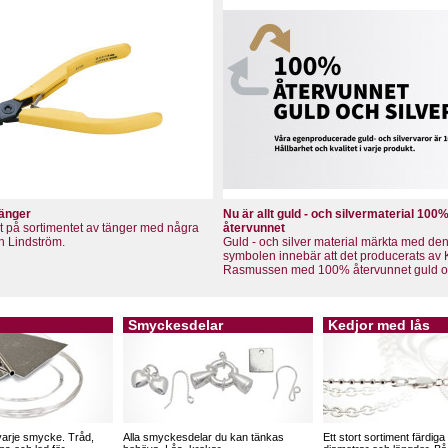
tänger
Nu är allt guld - och silvermaterial 100
llt på sortimentet av tänger med några
återvunnet
ån Lindström.
Guld - och silver material märkta med de
symbolen innebär att det producerats av 
Rasmussen med 100% återvunnet guld och
Smyckesdelar
Kedjor med lås
 varje smycke. Tråd,
Alla smyckesdelar du kan tänkas
Ett stort sortiment färdiga 