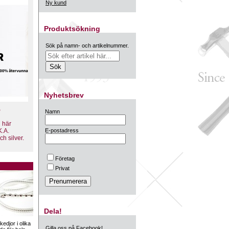
Ny kund
Produktsökning
Sök på namn- och artikelnummer.
Nyhetsbrev
%
Namn
n här
K.A.
E-postadress
 silver.
Företag
Privat
Dela!
kedjor i olika
Gilla oss på Facebook!