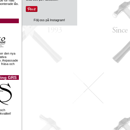
de för hals
onterade lås.
Följ oss på Instagram!
ter den nya
ativa
o. Anpassade
, fräsa och
ring GRS
g och
valitet!