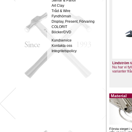
Stenar & Pärlor
Art Clay
Tråd & Wire
Fyndhörnan
Display, Present, Förvaring
COLORIT
Böcker/DVD
Kundservice
Kontakta oss
Integritetspolicy
Lindström 
Nu har vi fy
varianter fr
Material
Första steget i