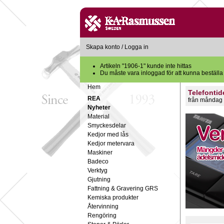
Skapa konto
/
Logga in
Artikeln "1906-1" kunde inte hittas
Du måste vara inloggad för att kunna beställa
Hem
Telefontid
REA
från måndag 
Nyheter
Material
Smyckesdelar
Kedjor med lås
Kedjor metervara
Maskiner
Badeco
Verktyg
Gjutning
Fattning & Gravering GRS
Kemiska produkter
Återvinning
Rengöring