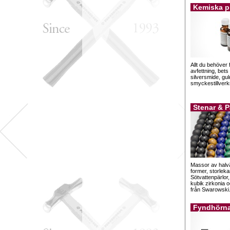
Kemiska p
Allt du behöver 
avfettning, bets
silversmide, gu
smyckestillverk
Stenar & P
Massor av halväd
former, storleka
Sötvattenpärlor,
kubik zirkonia 
från Swarowski
Fyndhörn