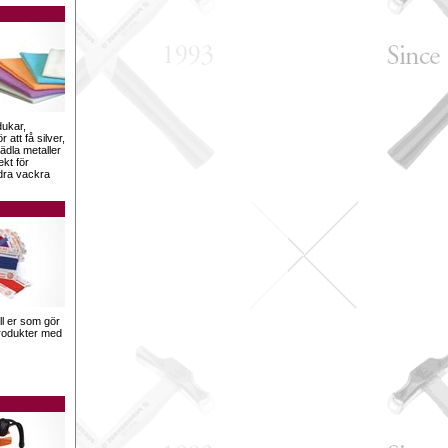
dukar,
 att få silver,
ädla metaller
ekt för
dra vackra
ill er som gör
sprodukter med