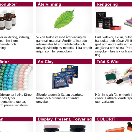
rodukter
Återvinning
Rengöring
för oxidering, lödning,
Vi kan hjälpa er med återvinning av
Bad, vätskor, skum, puts
 och lim inom
gammalt material. Återför affinerade
handskar och påsar. Allt för
ldsmide och
ädelmetaller till ert metallkonto och
guld och andra ädla och o
ning.
utnyttja vid köp av material. Lika bra för
att glänsa och skina! Perf
miljön som för plånboken!
smycken, bestick och an
ting.
ärlor
Art Clay
Tråd & Wire
elstenar i olika färger,
Silverlera som är lätt att bearbeta,
Här finns allt för, om och t
r och typer.
forma och bränna till ett färdigt
collier. Hållbara kvalitet
 syntetiska stenar,
smycke.
stor variation.
och pre-settingstenar
.
an
Display, Present, Förvaring
COLORIT