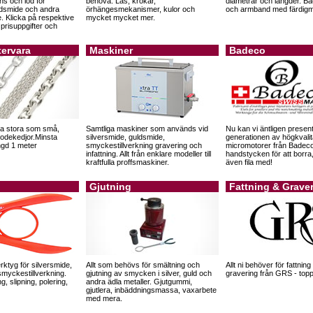
ans och lod för
behöva. Lås, krokar,
diametrar och längder. Bå
ldsmide och andra
örhängesmekanismer, kulor och
och armband med färdigm
. Klicka på respektive
mycket mycket mer.
e prisuppgifter och
tervara
Maskiner
Badeco
a stora som små,
Samtliga maskiner som används vid
Nu kan vi äntligen presen
odekedjor.Minsta
silversmide, guldsmide,
generationen av högkvalit
ngd 1 meter
smyckestillverkning gravering och
micromotorer från Badec
infattning. Allt från enklare modeller till
handstycken för att borra
kraftfulla proffsmaskiner.
även fila med!
Gjutning
Fattning & Grave
rktyg för silversmide,
Allt som behövs för smältning och
Allt ni behöver för fattnin
myckestillverkning.
gjutning av smycken i silver, guld och
gravering från GRS - toppk
g, slipning, polering,
andra ädla metaller. Gjutgummi,
gjutlera, inbäddningsmassa, vaxarbete
med mera.