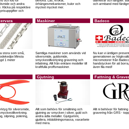
ans och lod för
behöva. Lås, krokar,
diametrar och längder. Bå
ldsmide och andra
örhängesmekanismer, kulor och
och armband med färdigm
. Klicka på respektive
mycket mycket mer.
e prisuppgifter och
tervara
Maskiner
Badeco
a stora som små,
Samtliga maskiner som används vid
Nu kan vi äntligen presen
odekedjor.Minsta
silversmide, guldsmide,
generationen av högkvalit
ngd 1 meter
smyckestillverkning gravering och
micromotorer från Badec
infattning. Allt från enklare modeller till
handstycken för att borra
kraftfulla proffsmaskiner.
även fila med!
Gjutning
Fattning & Grave
rktyg för silversmide,
Allt som behövs för smältning och
Allt ni behöver för fattnin
myckestillverkning.
gjutning av smycken i silver, guld och
gravering från GRS - toppk
g, slipning, polering,
andra ädla metaller. Gjutgummi,
gjutlera, inbäddningsmassa, vaxarbete
med mera.