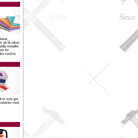
dukar,
 att få silver,
ädla metaller
ekt för
dra vackra
ill er som gör
sprodukter med