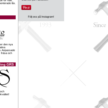
de för hals
onterade lås.
Följ oss på Instagram!
ter den nya
ativa
o. Anpassade
, fräsa och
ring GRS
g och
valitet!