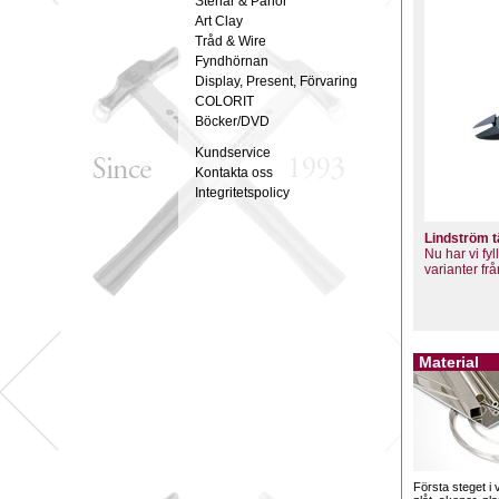
Stenar & Pärlor
Art Clay
Tråd & Wire
Fyndhörnan
Display, Present, Förvaring
COLORIT
Böcker/DVD
Kundservice
Kontakta oss
Integritetspolicy
Lindström 
Nu har vi fy
varianter fr
Material
Första steget i