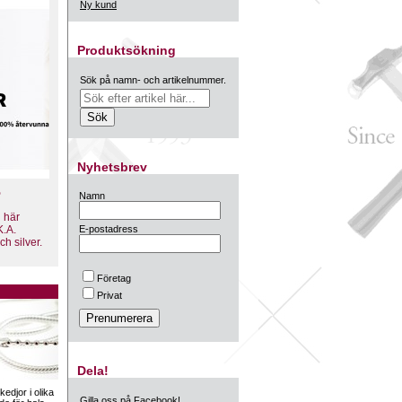
Ny kund
Produktsökning
Sök på namn- och artikelnummer.
Nyhetsbrev
%
Namn
n här
K.A.
E-postadress
 silver.
Företag
Privat
Dela!
kedjor i olika
Gilla oss på Facebook!