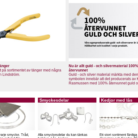
tänger
Nu är allt guld - och silvermaterial 100
llt på sortimentet av tänger med några
återvunnet
ån Lindström.
Guld - och silver material märkta med de
symbolen innebär att det producerats av 
Rasmussen med 100% återvunnet guld och
Smyckesdelar
Kedjor med lås
 varje smycke. Tråd,
Alla smyckesdelar du kan tänkas
Ett stort sortiment färdiga 