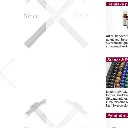
Kemiska p
Allt du behöver 
avfettning, bets
silversmide, gu
smyckestillverk
Stenar & P
Massor av halväd
former, storleka
Sötvattenpärlor,
kubik zirkonia 
från Swarowski
Fyndhörn