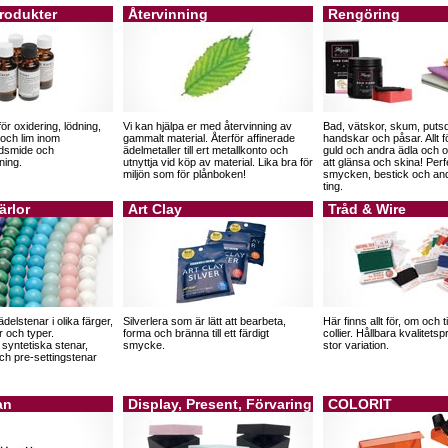
rodukter
Återvinning
Rengöring
för oxidering, lödning,
Vi kan hjälpa er med återvinning av
Bad, vätskor, skum, puts
 och lim inom
gammalt material. Återför affinerade
handskar och påsar. Allt för
ldsmide och
ädelmetaller till ert metallkonto och
guld och andra ädla och o
ning.
utnyttja vid köp av material. Lika bra för
att glänsa och skina! Perf
miljön som för plånboken!
smycken, bestick och an
ting.
ärlor
Art Clay
Tråd & Wire
elstenar i olika färger,
Silverlera som är lätt att bearbeta,
Här finns allt för, om och t
r och typer.
forma och bränna till ett färdigt
collier. Hållbara kvalitet
 syntetiska stenar,
smycke.
stor variation.
och pre-settingstenar
.
an
Display, Present, Förvaring
COLORIT