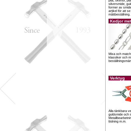
plåt, skenor, pl
silversmide, gu
former av smide
artikel för att s
måttbeställning.
Kedjor me
Mixa och match
klassiker och m
beställningsmä
Verktyg
Alla tänkbara ve
guldsmide och s
Metallbearbetnin
lödning m.m.