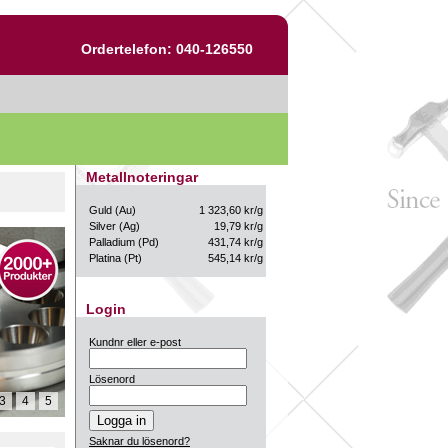
Ordertelefon: 040-126550
Metallnoteringar
Guld (Au)
1 323,60 kr/g
Silver (Ag)
19,79 kr/g
Palladium (Pd)
431,74 kr/g
Platina (Pt)
545,14 kr/g
Login
Kundnr eller e-post
Lösenord
3
4
5
Saknar du lösenord?