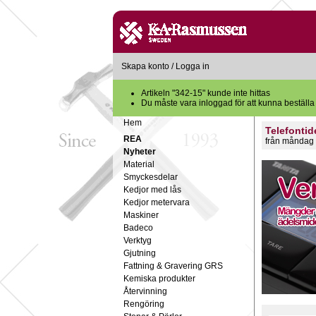
Skapa konto
/
Logga in
Artikeln "342-15" kunde inte hittas
Du måste vara inloggad för att kunna beställa
Hem
Telefontid
REA
från måndag 
Nyheter
Material
Smyckesdelar
Kedjor med lås
Kedjor metervara
Maskiner
Badeco
Verktyg
Gjutning
Fattning & Gravering GRS
Kemiska produkter
Återvinning
Rengöring