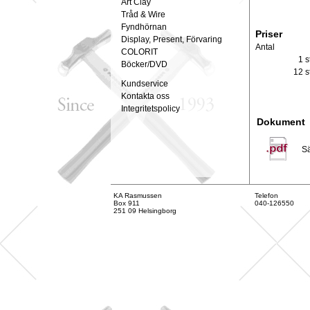
Art Clay
Tråd & Wire
Fyndhörnan
Priser
Display, Present, Förvaring
Antal
COLORIT
1 s
Böcker/DVD
12 s
Kundservice
Kontakta oss
Integritetspolicy
Dokument
S
KA Rasmussen
Telefon
Box 911
040-126550
251 09 Helsingborg