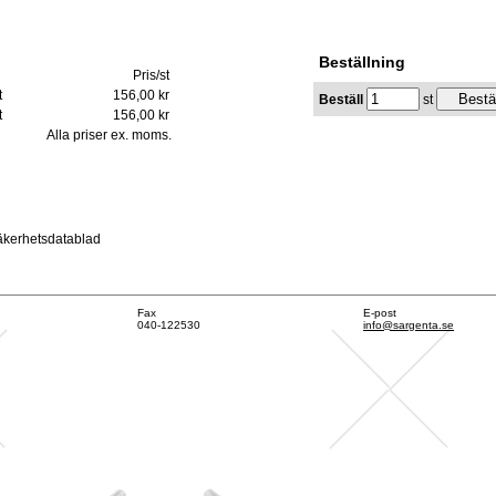
Beställning
Pris/st
t
156,00 kr
Beställ
st
t
156,00 kr
Alla priser ex. moms.
äkerhetsdatablad
Fax
E-post
040-122530
info@sargenta.se