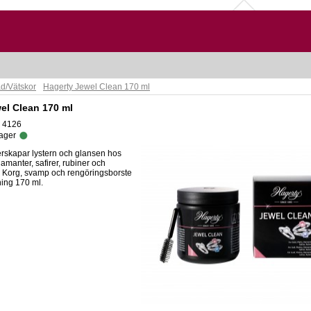
d/Vätskor
Hagerty Jewel Clean 170 ml
el Clean 170 ml
: 4126
lager
rskapar lystern och glansen hos
iamanter, safirer, rubiner och
Korg, svamp och rengöringsborste
ning 170 ml.