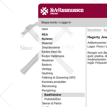
Skapa konto
/
Logga in
Hem
Rengöring
Ba
REA
Hagerty Jew
Nyheter
Artikelnummer
Material
Lager:
Finns i 
Smyckesdelar
Kedjor med lås
Rengör och åte
Kedjor metervara
guld, platina, d
modesmycken. 
Maskiner
ingår. Förpack
Badeco
Verktyg
Gjutning
Fattning & Gravering GRS
Kemiska produkter
Återvinning
Rengöring
Bad/Vätskor
Putsduk/Etui
Stenar & Pärlor