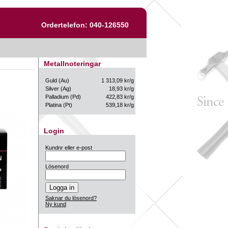
Ordertelefon: 040-126550
Metallnoteringar
Guld (Au)
1 313,09 kr/g
Silver (Ag)
18,93 kr/g
Palladium (Pd)
422,83 kr/g
Platina (Pt)
539,18 kr/g
Login
Kundnr eller e-post
Lösenord
Saknar du lösenord?
Ny kund