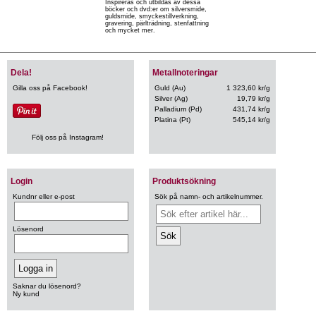
Inspireras och utbildas av dessa
böcker och dvd:er om silversmide,
guldsmide, smyckestillverkning,
gravering, pärlträdning, stenfattning
och mycket mer.
Dela!
Metallnoteringar
Gilla oss på Facebook!
Guld (Au)
1 323,60 kr/g
Silver (Ag)
19,79 kr/g
Palladium (Pd)
431,74 kr/g
Platina (Pt)
545,14 kr/g
Följ oss på Instagram!
Login
Produktsökning
Kundnr eller e-post
Sök på namn- och artikelnummer.
Lösenord
Saknar du lösenord?
Ny kund