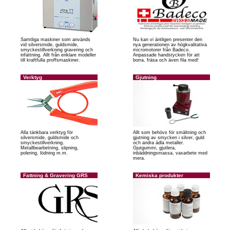
Samtliga maskiner som används
Nu kan vi äntligen presenter den
vid silversmide, guldsmide,
nya generationen av högkvalitativa
smyckestillverkning gravering och
micromotorer från Badeco.
infattning. Allt från enklare modeller
Anpassade handstycken för att
till kraftfulla proffsmaskiner.
borra, fräsa och även fila med!
Verktyg
Gjutning
Alla tänkbara verktyg för
Allt som behövs för smältning och
silversmide, guldsmide och
gjutning av smycken i silver, guld
smyckestillverkning.
och andra ädla metaller.
Metallbearbetning, slipning,
Gjutgummi, gjutlera,
polering, lödning m.m.
inbäddningsmassa, vaxarbete med
mera.
Fattning & Gravering GRS
Kemiska produkter