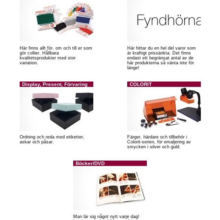
Här finns allt för, om och till er som
Här hittar du en hel del varor som
gör collier. Hållbara
är kraftigt prissänkta. Det finns
kvalitetsprodukter med stor
endast ett begränsat antal av de
variation.
här produkterna så vänta inte för
länge!
Display, Present, Förvaring
COLORIT
Ordning och reda med etiketter,
Färger, härdare och tillbehör i
askar och påsar.
Colorit-serien, för emaljering av
smycken i silver och guld.
Böcker/DVD
Man lär sig något nytt varje dag!