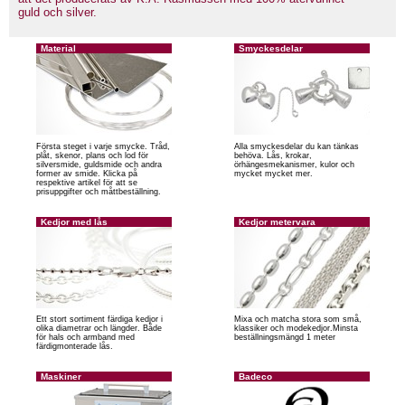
guld och silver.
Material
Smyckesdelar
Första steget i varje smycke. Tråd,
Alla smyckesdelar du kan tänkas
plåt, skenor, plans och lod för
behöva. Lås, krokar,
silversmide, guldsmide och andra
örhängesmekanismer, kulor och
former av smide. Klicka på
mycket mycket mer.
respektive artikel för att se
prisuppgifter och måttbeställning.
Kedjor med lås
Kedjor metervara
Ett stort sortiment färdiga kedjor i
Mixa och matcha stora som små,
olika diametrar och längder. Både
klassiker och modekedjor.Minsta
för hals och armband med
beställningsmängd 1 meter
färdigmonterade lås.
Maskiner
Badeco