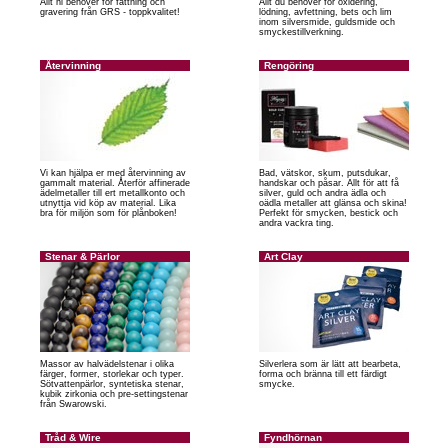
Allt ni behöver för fattning och
Allt du behöver för oxidering,
gravering från GRS - toppkvalitet!
lödning, avfettning, bets och lim
inom silversmide, guldsmide och
smyckestillverkning.
Återvinning
Rengöring
Vi kan hjälpa er med återvinning av
Bad, vätskor, skum, putsdukar,
gammalt material. Återför affinerade
handskar och påsar. Allt för att få
ädelmetaller till ert metallkonto och
silver, guld och andra ädla och
utnyttja vid köp av material. Lika
oädla metaller att glänsa och skina!
bra för miljön som för plånboken!
Perfekt för smycken, bestick och
andra vackra ting.
Stenar & Pärlor
Art Clay
Massor av halvädelstenar i olika
Silverlera som är lätt att bearbeta,
färger, former, storlekar och typer.
forma och bränna till ett färdigt
Sötvattenpärlor, syntetiska stenar,
smycke.
kubik zirkonia och pre-settingstenar
från Swarowski.
Tråd & Wire
Fyndhörnan