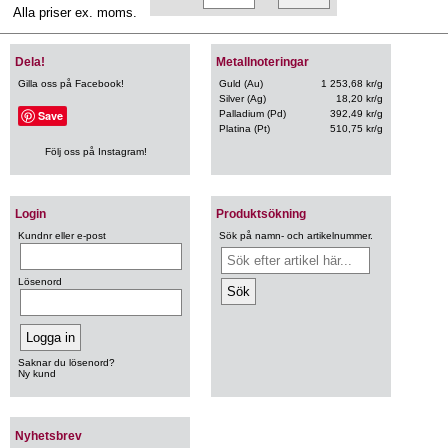
Alla priser ex. moms.
Dela!
Metallnoteringar
Gilla oss på Facebook!
Guld (Au)
1 253,68 kr/g
Silver (Ag)
18,20 kr/g
Save
Palladium (Pd)
392,49 kr/g
Platina (Pt)
510,75 kr/g
Följ oss på Instagram!
Login
Produktsökning
Kundnr eller e-post
Sök på namn- och artikelnummer.
Lösenord
Saknar du lösenord?
Ny kund
Nyhetsbrev