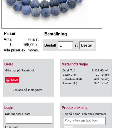
Priser
Beställning
Antal
Pris/st
1 st
165,00 kr
Beställ
st
Alla priser ex. moms.
Dela!
Metallnoteringar
Gilla oss på Facebook!
Guld (Au)
1 323,60 kr/g
Silver (Ag)
19,79 kr/g
Save
Palladium (Pd)
431,74 kr/g
Platina (Pt)
545,14 kr/g
Följ oss på Instagram!
Login
Produktsökning
Kundnr eller e-post
Sök på namn- och artikelnummer.
Lösenord