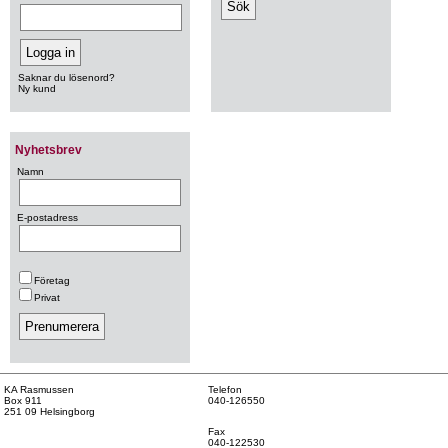
Saknar du lösenord?
Ny kund
Nyhetsbrev
Namn
E-postadress
Företag
Privat
KA Rasmussen
Telefon
Box 911
040-126550
251 09 Helsingborg
Fax
040-122530