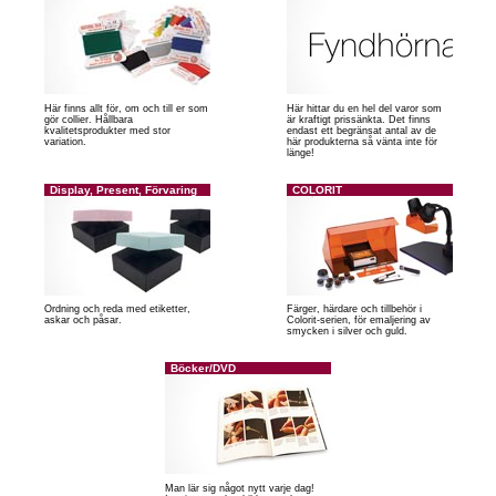
Här finns allt för, om och till er som
Här hittar du en hel del varor som
gör collier. Hållbara
är kraftigt prissänkta. Det finns
kvalitetsprodukter med stor
endast ett begränsat antal av de
variation.
här produkterna så vänta inte för
länge!
Display, Present, Förvaring
COLORIT
Ordning och reda med etiketter,
Färger, härdare och tillbehör i
askar och påsar.
Colorit-serien, för emaljering av
smycken i silver och guld.
Böcker/DVD
Man lär sig något nytt varje dag!