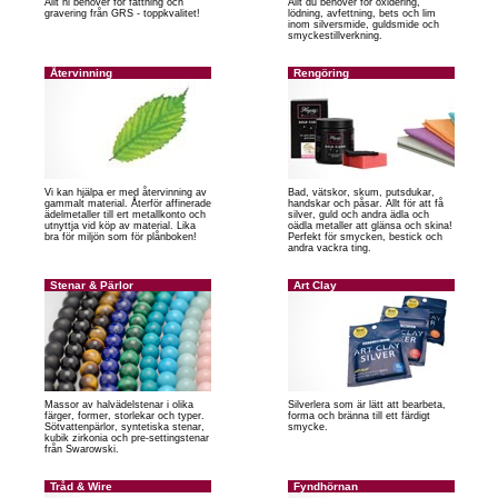
Allt ni behöver för fattning och
Allt du behöver för oxidering,
gravering från GRS - toppkvalitet!
lödning, avfettning, bets och lim
inom silversmide, guldsmide och
smyckestillverkning.
Återvinning
Rengöring
Vi kan hjälpa er med återvinning av
Bad, vätskor, skum, putsdukar,
gammalt material. Återför affinerade
handskar och påsar. Allt för att få
ädelmetaller till ert metallkonto och
silver, guld och andra ädla och
utnyttja vid köp av material. Lika
oädla metaller att glänsa och skina!
bra för miljön som för plånboken!
Perfekt för smycken, bestick och
andra vackra ting.
Stenar & Pärlor
Art Clay
Massor av halvädelstenar i olika
Silverlera som är lätt att bearbeta,
färger, former, storlekar och typer.
forma och bränna till ett färdigt
Sötvattenpärlor, syntetiska stenar,
smycke.
kubik zirkonia och pre-settingstenar
från Swarowski.
Tråd & Wire
Fyndhörnan