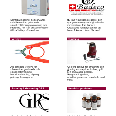
Samtliga maskiner som används
Nu kan vi äntligen presenter den
vid silversmide, guldsmide,
nya generationen av högkvalitativa
smyckestillverkning gravering och
micromotorer från Badeco.
infattning. Allt från enklare modeller
Anpassade handstycken för att
till kraftfulla proffsmaskiner.
borra, fräsa och även fila med!
Verktyg
Gjutning
Alla tänkbara verktyg för
Allt som behövs för smältning och
silversmide, guldsmide och
gjutning av smycken i silver, guld
smyckestillverkning.
och andra ädla metaller.
Metallbearbetning, slipning,
Gjutgummi, gjutlera,
polering, lödning m.m.
inbäddningsmassa, vaxarbete med
mera.
Fattning & Gravering GRS
Kemiska produkter