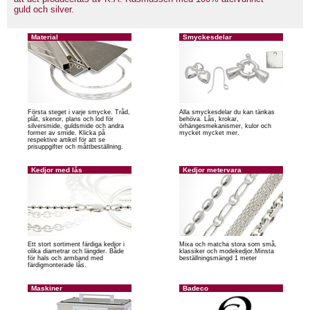
guld och silver.
Material
Smyckesdelar
Första steget i varje smycke. Tråd,
Alla smyckesdelar du kan tänkas
plåt, skenor, plans och lod för
behöva. Lås, krokar,
silversmide, guldsmide och andra
örhängesmekanismer, kulor och
former av smide. Klicka på
mycket mycket mer.
respektive artikel för att se
prisuppgifter och måttbeställning.
Kedjor med lås
Kedjor metervara
Ett stort sortiment färdiga kedjor i
Mixa och matcha stora som små,
olika diametrar och längder. Både
klassiker och modekedjor.Minsta
för hals och armband med
beställningsmängd 1 meter
färdigmonterade lås.
Maskiner
Badeco