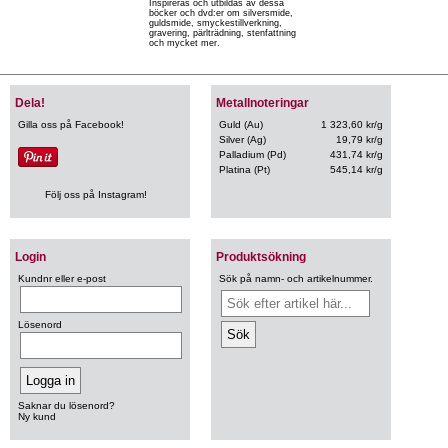
Inspireras och utbildas av dessa
böcker och dvd:er om silversmide,
guldsmide, smyckestillverkning,
gravering, pärlträdning, stenfattning
och mycket mer.
Dela!
Metallnoteringar
Gilla oss på Facebook!
Guld (Au)
1 323,60 kr/g
Silver (Ag)
19,79 kr/g
Palladium (Pd)
431,74 kr/g
Platina (Pt)
545,14 kr/g
Följ oss på Instagram!
Login
Produktsökning
Kundnr eller e-post
Sök på namn- och artikelnummer.
Lösenord
Saknar du lösenord?
Ny kund