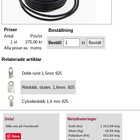
Priser
Beställning
Antal
Pris/st
1 st
270,00 kr
Beställ
st
Alla priser ex. moms.
Relaterade artiklar
Dobb rund 1,5mm 925
Rördobb, sluten, 1,6mm, 925
Cylinderdobb 1,6 mm 925
Dela!
Metallnoteringar
Gilla oss på Facebook!
Guld (Au)
1 313,09 kr/g
Silver (Ag)
18,93 kr/g
Save
Palladium (Pd)
422,83 kr/g