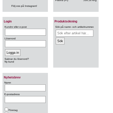
Platina (Pt)
539,18 kr/g
Följ oss på Instagram!
Login
Produktsökning
Kundnr eller e-post
Sök på namn- och artikelnummer.
Lösenord
Saknar du lösenord?
Ny kund
Nyhetsbrev
Namn
E-postadress
Företag