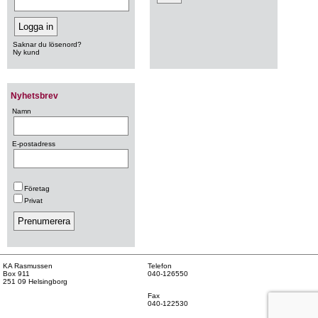
Saknar du lösenord?
Ny kund
Nyhetsbrev
Namn
E-postadress
Företag
Privat
KA Rasmussen
Telefon
Box 911
040-126550
251 09 Helsingborg
Fax
040-122530