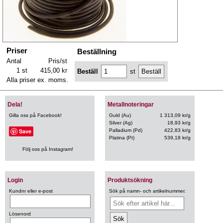
Priser
Beställning
Antal
Pris/st
1 st
415,00 kr
Beställ
st
Alla priser ex. moms.
Dela!
Metallnoteringar
Gilla oss på Facebook!
Guld (Au)
1 313,09 kr/g
Silver (Ag)
18,93 kr/g
Save
Palladium (Pd)
422,83 kr/g
Platina (Pt)
539,18 kr/g
Följ oss på Instagram!
Login
Produktsökning
Kundnr eller e-post
Sök på namn- och artikelnummer.
Lösenord