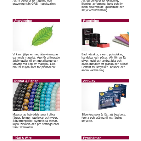
Allt ni behöver för fattning och
Allt du behöver för oxidering,
gravering från GRS - toppkvalitet!
lödning, avfettning, bets och lim
inom silversmide, guldsmide och
smyckestillverkning.
Återvinning
Rengöring
Vi kan hjälpa er med återvinning av
Bad, vätskor, skum, putsdukar,
gammalt material. Återför affinerade
handskar och påsar. Allt för att få
ädelmetaller till ert metallkonto och
silver, guld och andra ädla och
utnyttja vid köp av material. Lika
oädla metaller att glänsa och skina!
bra för miljön som för plånboken!
Perfekt för smycken, bestick och
andra vackra ting.
Stenar & Pärlor
Art Clay
Massor av halvädelstenar i olika
Silverlera som är lätt att bearbeta,
färger, former, storlekar och typer.
forma och bränna till ett färdigt
Sötvattenpärlor, syntetiska stenar,
smycke.
kubik zirkonia och pre-settingstenar
från Swarowski.
Tråd & Wire
Fyndhörnan