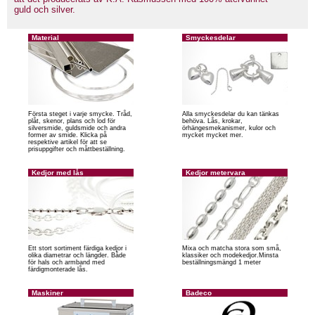
guld och silver.
Material
Smyckesdelar
Första steget i varje smycke. Tråd,
Alla smyckesdelar du kan tänkas
plåt, skenor, plans och lod för
behöva. Lås, krokar,
silversmide, guldsmide och andra
örhängesmekanismer, kulor och
former av smide. Klicka på
mycket mycket mer.
respektive artikel för att se
prisuppgifter och måttbeställning.
Kedjor med lås
Kedjor metervara
Ett stort sortiment färdiga kedjor i
Mixa och matcha stora som små,
olika diametrar och längder. Både
klassiker och modekedjor.Minsta
för hals och armband med
beställningsmängd 1 meter
färdigmonterade lås.
Maskiner
Badeco