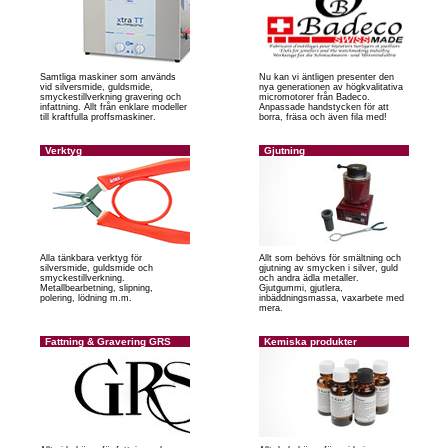
Samtliga maskiner som används
Nu kan vi äntligen presenter den
vid silversmide, guldsmide,
nya generationen av högkvalitativa
smyckestillverkning gravering och
micromotorer från Badeco.
infattning. Allt från enklare modeller
Anpassade handstycken för att
till kraftfulla proffsmaskiner.
borra, fräsa och även fila med!
Verktyg
Gjutning
Alla tänkbara verktyg för
Allt som behövs för smältning och
silversmide, guldsmide och
gjutning av smycken i silver, guld
smyckestillverkning.
och andra ädla metaller.
Metallbearbetning, slipning,
Gjutgummi, gjutlera,
polering, lödning m.m.
inbäddningsmassa, vaxarbete med
mera.
Fattning & Gravering GRS
Kemiska produkter