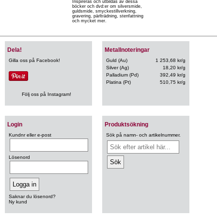
Inspireras och utbildas av dessa
böcker och dvd:er om silversmide,
guldsmide, smyckestillverkning,
gravering, pärlträdning, stenfattning
och mycket mer.
Dela!
Metallnoteringar
Gilla oss på Facebook!
Guld (Au)
1 253,68 kr/g
Silver (Ag)
18,20 kr/g
Palladium (Pd)
392,49 kr/g
Platina (Pt)
510,75 kr/g
Följ oss på Instagram!
Login
Produktsökning
Kundnr eller e-post
Sök på namn- och artikelnummer.
Lösenord
Saknar du lösenord?
Ny kund