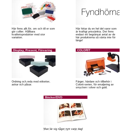
Här finns allt för, om och till er som
Här hittar du en hel del varor som
gör collier. Hållbara
är kraftigt prissänkta. Det finns
kvalitetsprodukter med stor
endast ett begränsat antal av de
variation.
här produkterna så vänta inte för
länge!
Display, Present, Förvaring
COLORIT
Ordning och reda med etiketter,
Färger, härdare och tillbehör i
askar och påsar.
Colorit-serien, för emaljering av
smycken i silver och guld.
Böcker/DVD
Man lär sig något nytt varje dag!