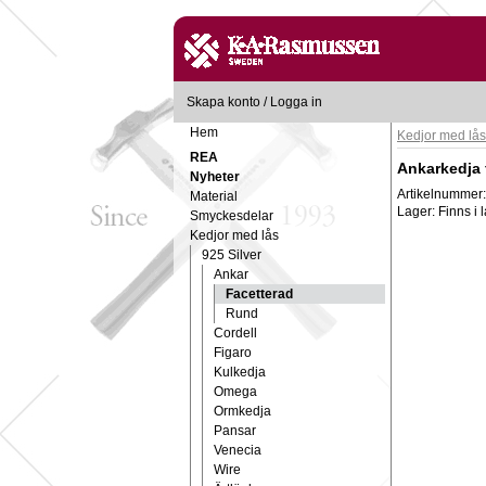
Skapa konto
/
Logga in
Hem
Kedjor med lås
REA
Ankarkedja 
Nyheter
Artikelnummer
Material
Lager:
Finns i 
Smyckesdelar
Kedjor med lås
925 Silver
Ankar
Facetterad
Rund
Cordell
Figaro
Kulkedja
Omega
Ormkedja
Pansar
Venecia
Wire