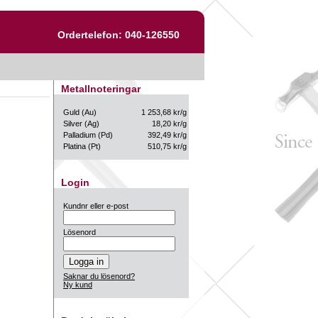
Ordertelefon: 040-126550
Metallnoteringar
Guld (Au)
1 253,68 kr/g
Silver (Ag)
18,20 kr/g
Palladium (Pd)
392,49 kr/g
Platina (Pt)
510,75 kr/g
Login
Kundnr eller e-post
Lösenord
Saknar du lösenord?
Ny kund