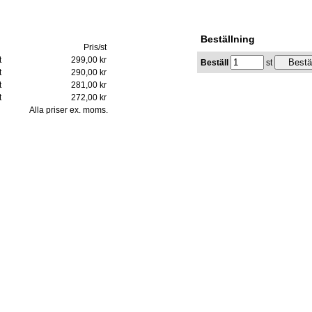
Beställning
Pris/st
t
299,00 kr
Beställ
st
t
290,00 kr
t
281,00 kr
t
272,00 kr
Alla priser ex. moms.