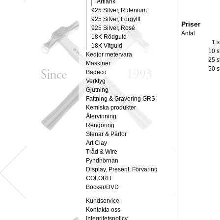
Ärtlänk
925 Silver, Rutenium
925 Silver, Förgyllt
Priser
925 Silver, Rosé
Antal
18K Rödguld
1 s
18K Vitguld
10 s
Kedjor metervara
25 s
Maskiner
50 s
Badeco
Verktyg
Gjutning
Fattning & Gravering GRS
Kemiska produkter
Återvinning
Rengöring
Stenar & Pärlor
Art Clay
Tråd & Wire
Fyndhörnan
Display, Present, Förvaring
COLORIT
Böcker/DVD
Kundservice
Kontakta oss
Integritetspolicy