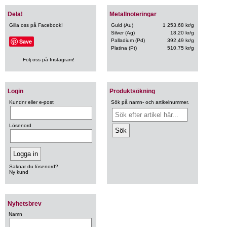
Dela!
Metallnoteringar
Gilla oss på Facebook!
Guld (Au)
1 253,68 kr/g
Silver (Ag)
18,20 kr/g
Save
Palladium (Pd)
392,49 kr/g
Platina (Pt)
510,75 kr/g
Följ oss på Instagram!
Login
Produktsökning
Kundnr eller e-post
Sök på namn- och artikelnummer.
Lösenord
Saknar du lösenord?
Ny kund
Nyhetsbrev
Namn