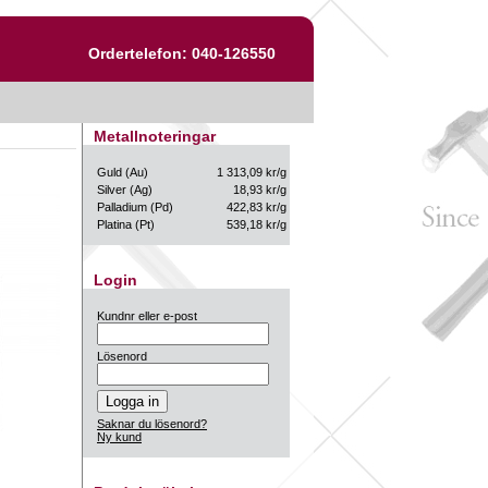
Ordertelefon: 040-126550
Metallnoteringar
Guld (Au)
1 313,09 kr/g
Silver (Ag)
18,93 kr/g
Palladium (Pd)
422,83 kr/g
Platina (Pt)
539,18 kr/g
Login
Kundnr eller e-post
Lösenord
Saknar du lösenord?
Ny kund