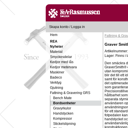
Skapa konto
/
Logga in
Hem
Fattning & Gr
REA
Graver Smit
Nyheter
Artikelnummer
Material
Lager:
Finns i 
Smyckesdelar
Kedjor med lås
Den smäckra de
Kedjor metervara
GraverSmith® e
utan kompromis
Maskiner
blir det till ett
Badeco
samt för konst
Verktyg
det optimerade 
som garanterar a
Gjutning
Precisionstill
Fattning & Gravering GRS
hållbarhet som kr
Bench Mate
separata styrni
Bordsenheter
användaren opt
användningsom
Gravyrkulor
för ett standa
Handstycken
fotpedalen kan 
Kompressor
handstycket oc
användarvänli
Stickelslipning
konstruktionen 