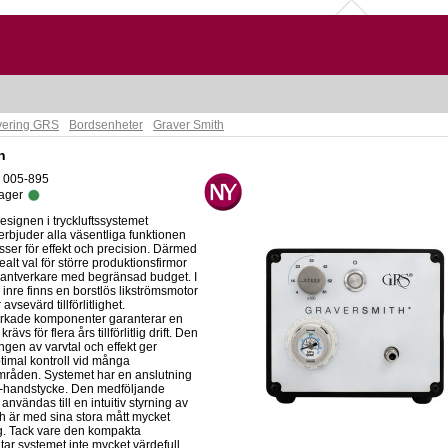
avering GRS
Bordsenheter
Graver Smith
h
: 005-895
lager
signen i tryckluftssystemet
rbjuder alla väsentliga funktionen
ser för effekt och precision. Därmed
 idealt val för större produktionsfirmor
hantverkare med begränsad budget. I
inre finns en borstlös likströmsmotor
vsevärd tillförlitlighet.
verkade komponenter garanterar en
ävs för flera års tillförlitlig drift. Den
ngen av varvtal och effekt ger
imal kontroll vid många
råden. Systemet har en anslutning
rd-handstycke. Den medföljande
användas till en intuitiv styrning av
h är med sina stora mått mycket
g. Tack vare den kompakta
tar systemet inte mycket värdefull