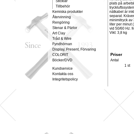
Sticklar
plats på arbet
Tillbehör
tryckluftssystem
Kemiska produkter
nätkabel är in
separat. Kräver 
Återvinning
minimitryck av 3
Rengöring
liter per minut
Stenar & Pärlor
vid 50/60 Hz. M
Vikt: 3,8 kg
Art Clay
Tråd & Wire
Fyndhörnan
Display, Present, Förvaring
Priser
COLORIT
Böcker/DVD
Antal
1 st
Kundservice
Kontakta oss
Integritetspolicy