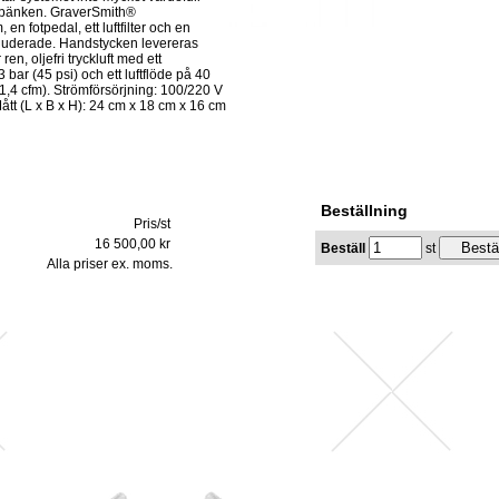
sbänken. GraverSmith®
, en fotpedal, ett luftfilter och en
kluderade. Handstycken levereras
ren, oljefri tryckluft med ett
 bar (45 psi) och ett luftflöde på 40
 (1,4 cfm). Strömförsörjning: 100/220 V
ått (L x B x H): 24 cm x 18 cm x 16 cm
Beställning
Pris/st
16 500,00 kr
Beställ
st
Alla priser ex. moms.