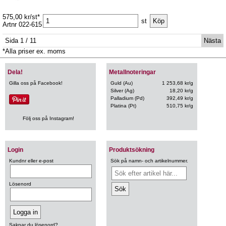
575,00 kr/st*
st
Artnr 022-615
Sida 1 / 11
Nästa
*Alla priser ex. moms
Dela!
Metallnoteringar
Gilla oss på Facebook!
Guld (Au)
1 253,68 kr/g
Silver (Ag)
18,20 kr/g
Palladium (Pd)
392,49 kr/g
Platina (Pt)
510,75 kr/g
Följ oss på Instagram!
Login
Produktsökning
Kundnr eller e-post
Sök på namn- och artikelnummer.
Lösenord
Saknar du lösenord?