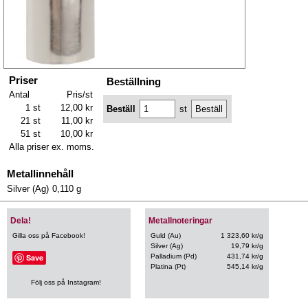
Priser
Beställning
Antal
Pris/st
1 st
12,00 kr
Beställ
st
21 st
11,00 kr
51 st
10,00 kr
Alla priser ex. moms.
Metallinnehåll
Silver (Ag)
0,110 g
Dela!
Metallnoteringar
Gilla oss på Facebook!
Guld (Au)
1 323,60 kr/g
Silver (Ag)
19,79 kr/g
Save
Palladium (Pd)
431,74 kr/g
Platina (Pt)
545,14 kr/g
Följ oss på Instagram!