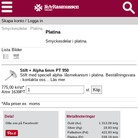
Skapa konto
/
Logga in
Smyckesdelar
Platina
Platina
Smyckesdelar i platina.
Lista
Bilder
Stift + Alpha 6mm PT 950
Stift med speciell alpha- låsmekanism i platina. Beställningsvara
- kontakta oss... Läs mer
775,00 kr/st*
st
Artnr 1639PT
*Alla priser ex. moms
Dela!
Metallnoteringar
Gilla oss på Facebook!
Guld (Au)
1 313,09 kr/g
Silver (Ag)
18,93 kr/g
Palladium (Pd)
422,83 kr/g
Platina (Pt)
539,18 kr/g