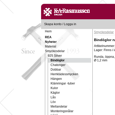
Skapa konto
/
Logga in
Hem
Smyckesdelar
REA
Bindöglor r
Nyheter
Artikelnummer
Material
Lager:
Finns i 
Smyckesdelar
925 Silver
Runda, öppna, 
Bindöglor
Ø 1,2 mm
Chatonger
Dobbar
Herrklädessmycken
Hängen
Klämringar -tuber
Kulor
Käglor
Lås
Löv
Mellandelar
Monteringsnålar