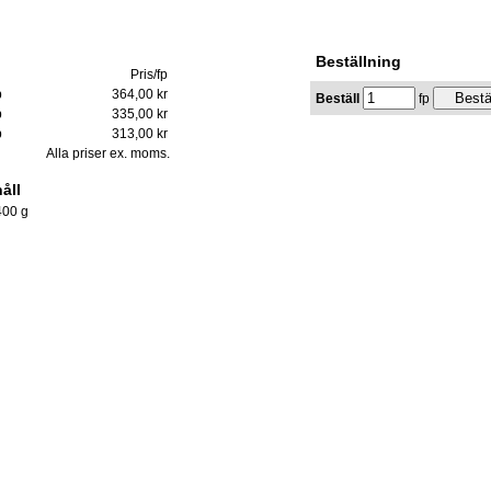
Beställning
Pris/fp
p
364,00 kr
Beställ
fp
p
335,00 kr
p
313,00 kr
Alla priser ex. moms.
åll
400 g