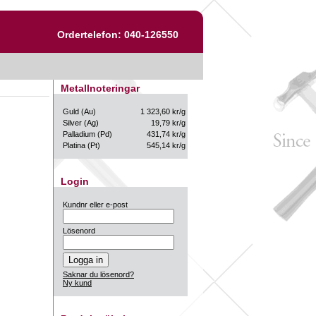
Ordertelefon: 040-126550
Metallnoteringar
Guld (Au)
1 323,60 kr/g
Silver (Ag)
19,79 kr/g
Palladium (Pd)
431,74 kr/g
Platina (Pt)
545,14 kr/g
Login
Kundnr eller e-post
Lösenord
Saknar du lösenord?
Ny kund