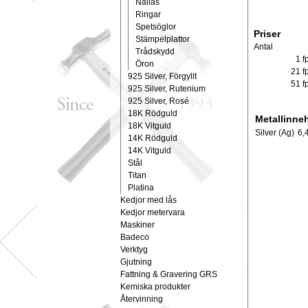
Nållås
Ringar
Spetsöglor
Priser
Stämpelplattor
Antal
Trådskydd
1 f
Öron
21 f
925 Silver, Förgyllt
51 f
925 Silver, Rutenium
925 Silver, Rosé
18K Rödguld
Metallinneh
18K Vitguld
Silver (Ag)
6,
14K Rödguld
14K Vitguld
Stål
Titan
Platina
Kedjor med lås
Kedjor metervara
Maskiner
Badeco
Verktyg
Gjutning
Fattning & Gravering GRS
Kemiska produkter
Återvinning