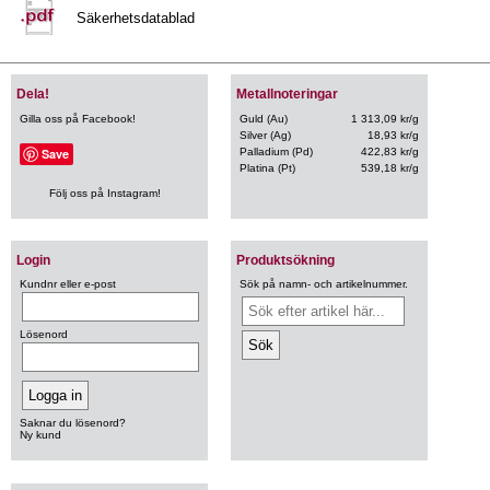
Säkerhetsdatablad
Dela!
Metallnoteringar
Gilla oss på Facebook!
Guld (Au)
1 313,09 kr/g
Silver (Ag)
18,93 kr/g
Save
Palladium (Pd)
422,83 kr/g
Platina (Pt)
539,18 kr/g
Följ oss på Instagram!
Login
Produktsökning
Kundnr eller e-post
Sök på namn- och artikelnummer.
Lösenord
Saknar du lösenord?
Ny kund