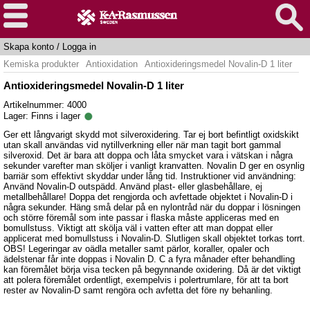
Skapa konto
/
Logga in
Kemiska produkter
Antioxidation
Antioxideringsmedel Novalin-D 1 liter
Antioxideringsmedel Novalin-D 1 liter
Artikelnummer: 4000
Lager:
Finns i lager
Ger ett långvarigt skydd mot silveroxidering. Tar ej bort befintligt oxidskikt
utan skall användas vid nytillverkning eller när man tagit bort gammal
silveroxid. Det är bara att doppa och låta smycket vara i vätskan i några
sekunder varefter man sköljer i vanligt kranvatten. Novalin D ger en osynlig
barriär som effektivt skyddar under lång tid. Instruktioner vid användning:
Använd Novalin-D outspädd. Använd plast- eller glasbehållare, ej
metallbehållare! Doppa det rengjorda och avfettade objektet i Novalin-D i
några sekunder. Häng små delar på en nylontråd när du doppar i lösningen
och större föremål som inte passar i flaska måste appliceras med en
bomullstuss. Viktigt att skölja väl i vatten efter att man doppat eller
applicerat med bomullstuss i Novalin-D. Slutligen skall objektet torkas torrt.
OBS! Legeringar av oädla metaller samt pärlor, koraller, opaler och
ädelstenar får inte doppas i Novalin D. C a fyra månader efter behandling
kan föremålet börja visa tecken på begynnande oxidering. Då är det viktigt
att polera föremålet ordentligt, exempelvis i polertrumlare, för att ta bort
rester av Novalin-D samt rengöra och avfetta det före ny behanling.