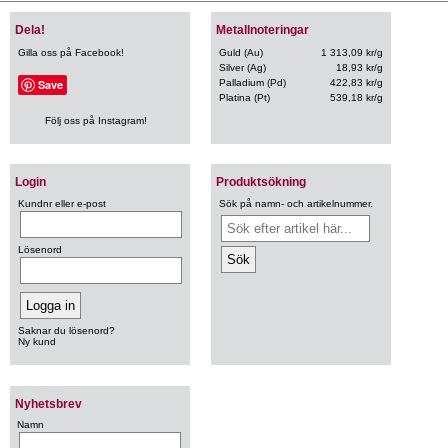
Dela!
Metallnoteringar
Gilla oss på Facebook!
Guld (Au)
1 313,09 kr/g
Silver (Ag)
18,93 kr/g
Save
Palladium (Pd)
422,83 kr/g
Platina (Pt)
539,18 kr/g
Följ oss på Instagram!
Login
Produktsökning
Kundnr eller e-post
Sök på namn- och artikelnummer.
Lösenord
Saknar du lösenord?
Ny kund
Nyhetsbrev
Namn