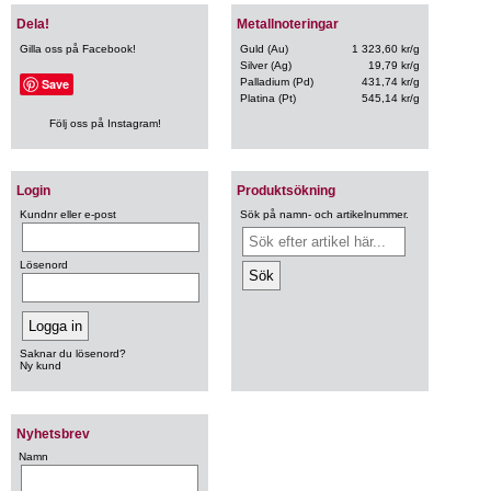
Dela!
Metallnoteringar
Gilla oss på Facebook!
Guld (Au)
1 323,60 kr/g
Silver (Ag)
19,79 kr/g
Save
Palladium (Pd)
431,74 kr/g
Platina (Pt)
545,14 kr/g
Följ oss på Instagram!
Login
Produktsökning
Kundnr eller e-post
Sök på namn- och artikelnummer.
Lösenord
Saknar du lösenord?
Ny kund
Nyhetsbrev
Namn