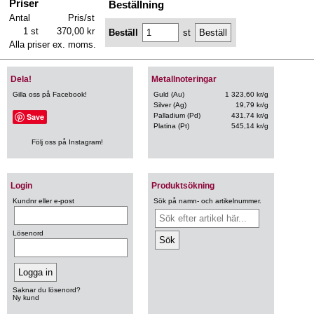
Priser
Beställning
Antal
Pris/st
1 st
370,00 kr
Beställ
st
Alla priser ex. moms.
Dela!
Metallnoteringar
Gilla oss på Facebook!
Guld (Au)
1 323,60 kr/g
Silver (Ag)
19,79 kr/g
Save
Palladium (Pd)
431,74 kr/g
Platina (Pt)
545,14 kr/g
Följ oss på Instagram!
Login
Produktsökning
Kundnr eller e-post
Sök på namn- och artikelnummer.
Lösenord
Saknar du lösenord?
Ny kund