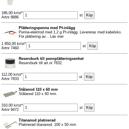
186,00 kr/st*
st
Artnr 8886
Plätteringspenna med Pt-inlägg
Penna-elektrod med 1,2 g Pt-inlägg. Levereras med kabelsko.
För plättering av... Läs mer
1 850,00 kr/st*
st
Artnr 7460
Reservburk till pennplätteringsenhet
Reservburk till art.nr 7832.
112,00 kr/st*
st
Artnr 7833
Stålanod 110 x 60 mm
Stålanod 110 x 60 mm.
310,00 kr/st*
st
Artnr 9472
Titananod platinerad
Platinerad titananod, 100 x 50 mm.