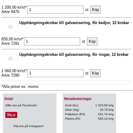
1 200,00 kr/st*
st
Artnr 9475
Upphängningskrokar till galvanisering, för kedjor, 12 krokar
835,00 kr/st*
st
Artnr 7291
Upphängningskrokar till galvanisering, för ringar, 12 krokar
1 060,00 kr/st*
st
Artnr 7290
*Alla priser ex. moms
Dela!
Metallnoteringar
Gilla oss på Facebook!
Guld (Au)
1 323,60 kr/g
Silver (Ag)
19,79 kr/g
Palladium (Pd)
431,74 kr/g
Platina (Pt)
545,14 kr/g
Följ oss på Instagram!