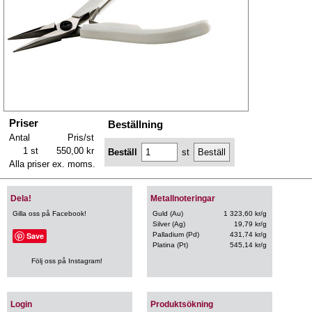
Priser
Beställning
Antal
Pris/st
1 st
550,00 kr
Beställ
st
Alla priser ex. moms.
Dela!
Metallnoteringar
Gilla oss på Facebook!
Guld (Au)
1 323,60 kr/g
Silver (Ag)
19,79 kr/g
Save
Palladium (Pd)
431,74 kr/g
Platina (Pt)
545,14 kr/g
Följ oss på Instagram!
Login
Produktsökning