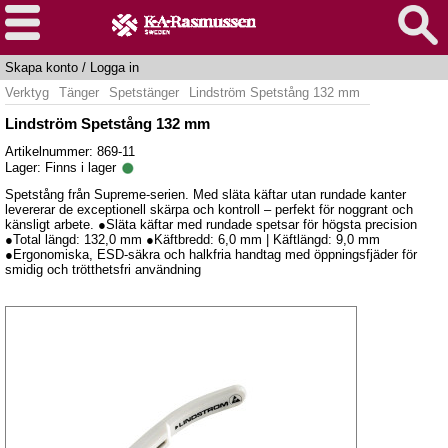
Skapa konto
/
Logga in
Verktyg
Tänger
Spetstänger
Lindström Spetstång 132 mm
Lindström Spetstång 132 mm
Artikelnummer: 869-11
Lager:
Finns i lager
Spetstång från Supreme-serien. Med släta käftar utan rundade kanter
levererar de exceptionell skärpa och kontroll – perfekt för noggrant och
känsligt arbete. ●Släta käftar med rundade spetsar för högsta precision
●Total längd: 132,0 mm ●Käftbredd: 6,0 mm | Käftlängd: 9,0 mm
●Ergonomiska, ESD-säkra och halkfria handtag med öppningsfjäder för
smidig och trötthetsfri användning