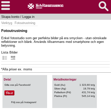
Skapa konto
/
Logga in
Verktyg
Fotoutrustning
Fotoutrustning
Enkel fotostudio som ger perfekta bilder på era smycken - utan oönskade
reflektioner och blänk. Används tillsammans med smartphone och egen
belysning.
Lista
Bilder
*Alla priser ex. moms
Dela!
Metallnoteringar
Gilla oss på Facebook!
Guld (Au)
1 323,60 kr/g
Silver (Ag)
19,79 kr/g
Palladium (Pd)
431,74 kr/g
Platina (Pt)
545,14 kr/g
Följ oss på Instagram!