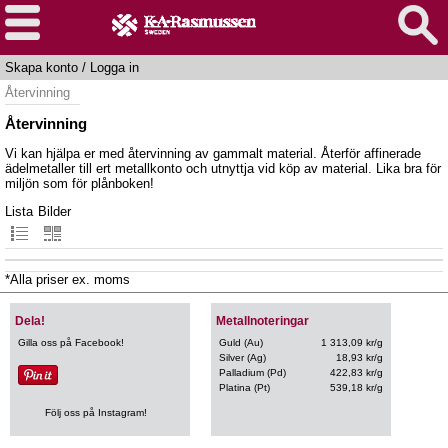
Skapa konto
/
Logga in
Återvinning
Återvinning
Vi kan hjälpa er med återvinning av gammalt material. Återför affinerade
ädelmetaller till ert metallkonto och utnyttja vid köp av material. Lika bra för
miljön som för plånboken!
Lista
Bilder
*Alla priser ex. moms
Dela!
Metallnoteringar
Gilla oss på Facebook!
Guld (Au)
1 313,09 kr/g
Silver (Ag)
18,93 kr/g
Palladium (Pd)
422,83 kr/g
Platina (Pt)
539,18 kr/g
Följ oss på Instagram!