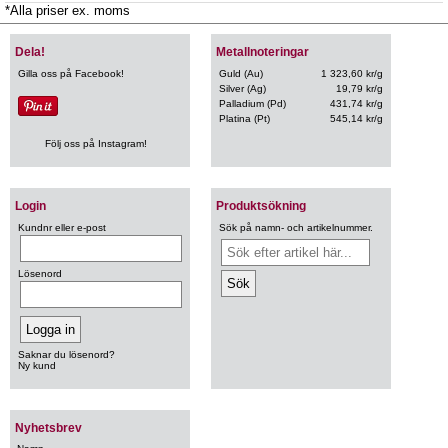
*Alla priser ex. moms
Dela!
Metallnoteringar
Gilla oss på Facebook!
Guld (Au)
1 323,60 kr/g
Silver (Ag)
19,79 kr/g
Palladium (Pd)
431,74 kr/g
Platina (Pt)
545,14 kr/g
Följ oss på Instagram!
Login
Produktsökning
Kundnr eller e-post
Sök på namn- och artikelnummer.
Lösenord
Saknar du lösenord?
Ny kund
Nyhetsbrev