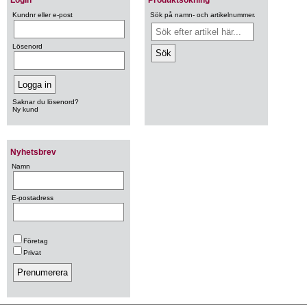
Login
Produktsökning
Kundnr eller e-post
Sök på namn- och artikelnummer.
Lösenord
Saknar du lösenord?
Ny kund
Nyhetsbrev
Namn
E-postadress
Företag
Privat