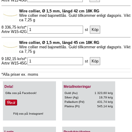
Artnr W11-45G
Wire collier, Ø 1,5 mm, längd 42 cm 18K RG
Wire collier med bajonettlås. Guld tillkommer enligt dagspris. Vikt
ca 7,25 g
8 336,75 kr/st*
st
Artnr W15-42G
Wire collier, Ø 1,5 mm, längd 45 cm 18K RG
Wire collier med bajonettlås. Guld tillkommer enligt dagspris. Vikt
ca 7,75 g
9 182,15 kr/st*
st
Artnr W15-45G
*Alla priser ex. moms
Dela!
Metallnoteringar
Gilla oss på Facebook!
Guld (Au)
1 323,60 kr/g
Silver (Ag)
19,79 kr/g
Palladium (Pd)
431,74 kr/g
Platina (Pt)
545,14 kr/g
Följ oss på Instagram!