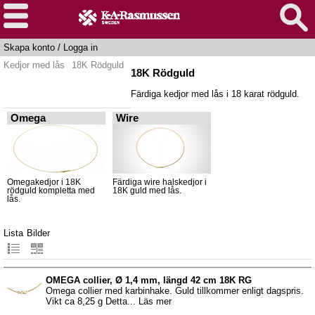
Skapa konto
/
Logga in
Kedjor med lås
18K Rödguld
18K Rödguld
Färdiga kedjor med lås i 18 karat rödguld.
Omega
Wire
Omegakedjor i 18K
Färdiga wire halskedjor i
rödguld kompletta med
18K guld med lås.
lås.
Lista
Bilder
OMEGA collier, Ø 1,4 mm, längd 42 cm 18K RG
Omega collier med karbinhake. Guld tillkommer enligt dagspris.
Vikt ca 8,25 g Detta... Läs mer