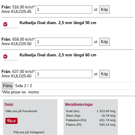
Från:
516,00 kr/st*
st
Artnr KULO25-45
Kulkedja Oval diam. 2,5 mm längd 50 cm
Från:
659,00 kr/st*
st
Artnr KULO25-50
Kulkedja Oval diam. 2,5 mm längd 60 cm
Från:
637,00 kr/st*
st
Artnr KULO25-60
Förra
Sida 2 / 2
*Alla priser ex. moms
Dela!
Metallnoteringar
Gilla oss på Facebook!
Guld (Au)
1 323,60 kr/g
Silver (Ag)
19,79 kr/g
Palladium (Pd)
431,74 kr/g
Platina (Pt)
545,14 kr/g
Följ oss på Instagram!