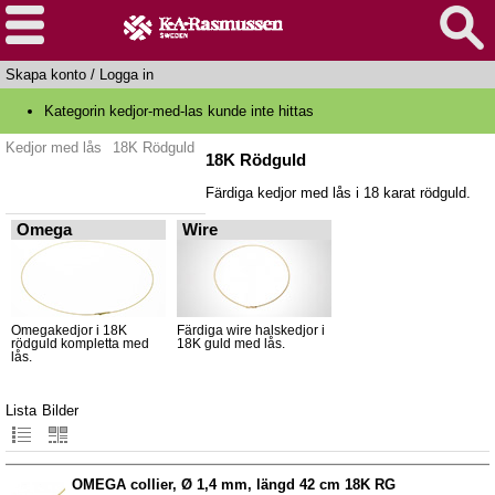
Skapa konto
/
Logga in
Kategorin kedjor-med-las kunde inte hittas
Kedjor med lås
18K Rödguld
18K Rödguld
Färdiga kedjor med lås i 18 karat rödguld.
Omega
Wire
Omegakedjor i 18K
Färdiga wire halskedjor i
rödguld kompletta med
18K guld med lås.
lås.
Lista
Bilder
OMEGA collier, Ø 1,4 mm, längd 42 cm 18K RG