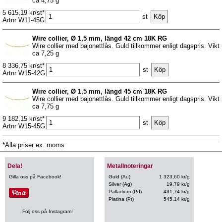
ca 4,75 g
5 615,19 kr/st*
st
Artnr W11-45G
Wire collier, Ø 1,5 mm, längd 42 cm 18K RG
Wire collier med bajonettlås. Guld tillkommer enligt dagspris. Vikt
ca 7,25 g
8 336,75 kr/st*
st
Artnr W15-42G
Wire collier, Ø 1,5 mm, längd 45 cm 18K RG
Wire collier med bajonettlås. Guld tillkommer enligt dagspris. Vikt
ca 7,75 g
9 182,15 kr/st*
st
Artnr W15-45G
*Alla priser ex. moms
Dela!
Metallnoteringar
Gilla oss på Facebook!
Guld (Au)
1 323,60 kr/g
Silver (Ag)
19,79 kr/g
Palladium (Pd)
431,74 kr/g
Platina (Pt)
545,14 kr/g
Följ oss på Instagram!