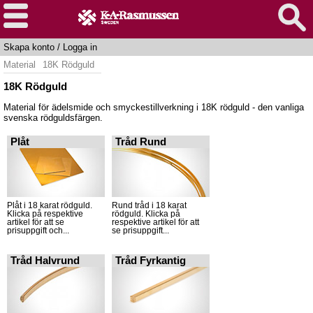
Skapa konto
/
Logga in
Material
18K Rödguld
18K Rödguld
Material för ädelsmide och smyckestillverkning i 18K rödguld - den vanliga
svenska rödguldsfärgen.
Plåt
Tråd Rund
Plåt i 18 karat rödguld.
Rund tråd i 18 karat
Klicka på respektive
rödguld. Klicka på
artikel för att se
respektive artikel för att
prisuppgift och...
se prisuppgift...
Tråd Halvrund
Tråd Fyrkantig