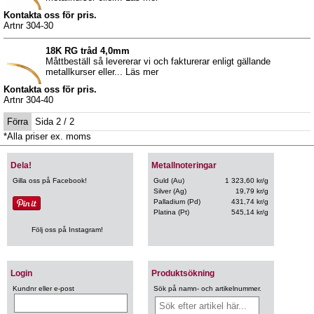
Kontakta oss för pris.
Artnr 304-30
18K RG tråd 4,0mm
Måttbeställ så levererar vi och fakturerar enligt gällande
metallkurser eller... Läs mer
Kontakta oss för pris.
Artnr 304-40
Förra
Sida 2 / 2
*Alla priser ex. moms
Dela!
Metallnoteringar
Gilla oss på Facebook!
Guld (Au)
1 323,60 kr/g
Silver (Ag)
19,79 kr/g
Palladium (Pd)
431,74 kr/g
Platina (Pt)
545,14 kr/g
Följ oss på Instagram!
Login
Produktsökning
Kundnr eller e-post
Sök på namn- och artikelnummer.