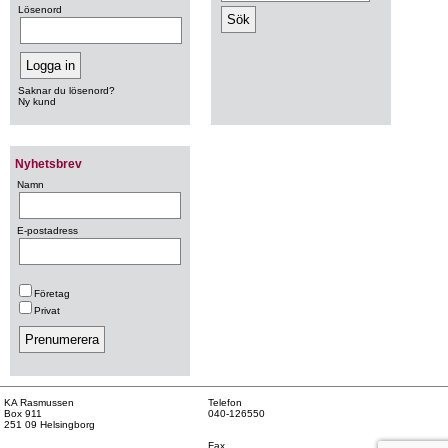
Lösenord
Saknar du lösenord?
Ny kund
Nyhetsbrev
Namn
E-postadress
Företag
Privat
KA Rasmussen
Telefon
Box 911
040-126550
251 09 Helsingborg
Fax