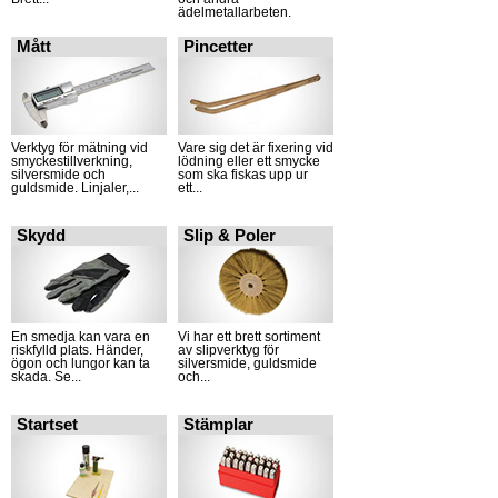
ädelmetallarbeten.
Mått
Pincetter
Verktyg för mätning vid
Vare sig det är fixering vid
smyckestillverkning,
lödning eller ett smycke
silversmide och
som ska fiskas upp ur
guldsmide. Linjaler,...
ett...
Skydd
Slip & Poler
En smedja kan vara en
Vi har ett brett sortiment
riskfylld plats. Händer,
av slipverktyg för
ögon och lungor kan ta
silversmide, guldsmide
skada. Se...
och...
Startset
Stämplar