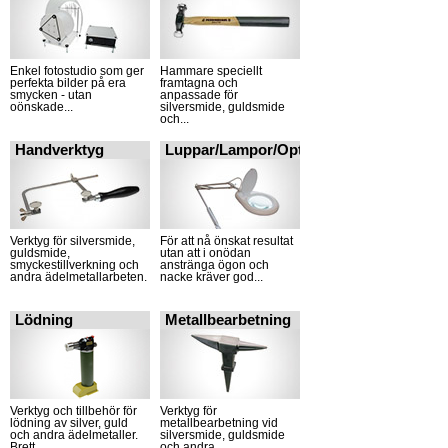
Enkel fotostudio som ger
Hammare speciellt
perfekta bilder på era
framtagna och
smycken - utan
anpassade för
oönskade...
silversmide, guldsmide
och...
Handverktyg
Luppar/Lampor/Optik
Verktyg för silversmide,
För att nå önskat resultat
guldsmide,
utan att i onödan
smyckestillverkning och
anstränga ögon och
andra ädelmetallarbeten.
nacke kräver god...
Lödning
Metallbearbetning
Verktyg och tillbehör för
Verktyg för
lödning av silver, guld
metallbearbetning vid
och andra ädelmetaller.
silversmide, guldsmide
Brett...
och andra