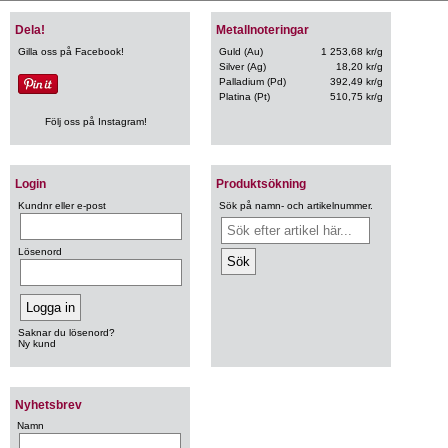
Dela!
Metallnoteringar
Gilla oss på Facebook!
Guld (Au)
1 253,68 kr/g
Silver (Ag)
18,20 kr/g
Palladium (Pd)
392,49 kr/g
Platina (Pt)
510,75 kr/g
Följ oss på Instagram!
Login
Produktsökning
Kundnr eller e-post
Sök på namn- och artikelnummer.
Lösenord
Saknar du lösenord?
Ny kund
Nyhetsbrev
Namn