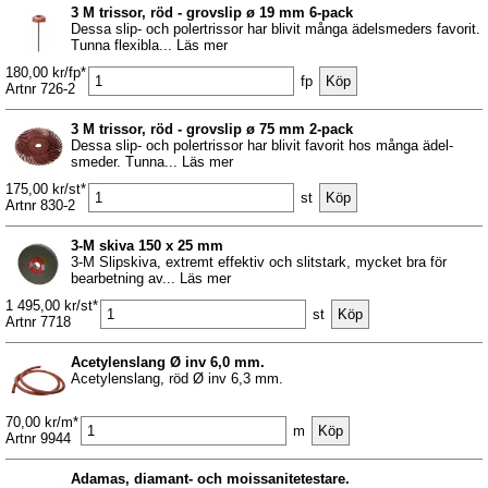
3 M trissor, röd - grovslip ø 19 mm 6-pack
Dessa slip- och polertrissor har blivit många ädelsmeders favorit.
Tunna flexibla... Läs mer
180,00 kr/fp*
fp
Artnr 726-2
3 M trissor, röd - grovslip ø 75 mm 2-pack
Dessa slip- och polertrissor har blivit favorit hos många ädel-
smeder. Tunna... Läs mer
175,00 kr/st*
st
Artnr 830-2
3-M skiva 150 x 25 mm
3-M Slipskiva, extremt effektiv och slitstark, mycket bra för
bearbetning av... Läs mer
1 495,00 kr/st*
st
Artnr 7718
Acetylenslang Ø inv 6,0 mm.
Acetylenslang, röd Ø inv 6,3 mm.
70,00 kr/m*
m
Artnr 9944
Adamas, diamant- och moissanitetestare.