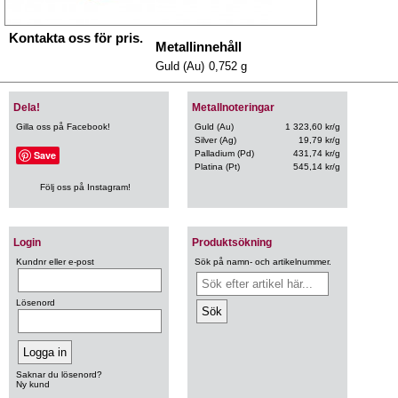
Kontakta oss för pris.
Metallinnehåll
Guld (Au)
0,752 g
Dela!
Metallnoteringar
Gilla oss på Facebook!
Guld (Au)
1 323,60 kr/g
Silver (Ag)
19,79 kr/g
Save
Palladium (Pd)
431,74 kr/g
Platina (Pt)
545,14 kr/g
Följ oss på Instagram!
Login
Produktsökning
Kundnr eller e-post
Sök på namn- och artikelnummer.
Lösenord
Saknar du lösenord?
Ny kund