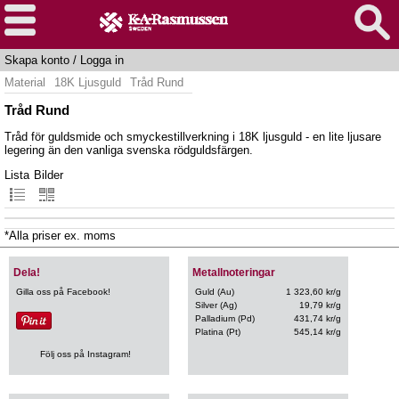
Skapa konto
/
Logga in
Material
18K Ljusguld
Tråd Rund
Tråd Rund
Tråd för guldsmide och smyckestillverkning i 18K ljusguld - en lite ljusare
legering än den vanliga svenska rödguldsfärgen.
Lista
Bilder
*Alla priser ex. moms
Dela!
Metallnoteringar
Gilla oss på Facebook!
Guld (Au)
1 323,60 kr/g
Silver (Ag)
19,79 kr/g
Palladium (Pd)
431,74 kr/g
Platina (Pt)
545,14 kr/g
Följ oss på Instagram!