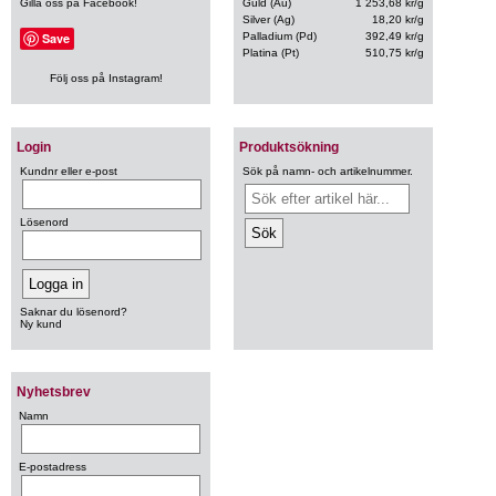
Gilla oss på Facebook!
Guld (Au)
1 253,68 kr/g
Silver (Ag)
18,20 kr/g
Save
Palladium (Pd)
392,49 kr/g
Platina (Pt)
510,75 kr/g
Följ oss på Instagram!
Login
Produktsökning
Kundnr eller e-post
Sök på namn- och artikelnummer.
Lösenord
Saknar du lösenord?
Ny kund
Nyhetsbrev
Namn
E-postadress