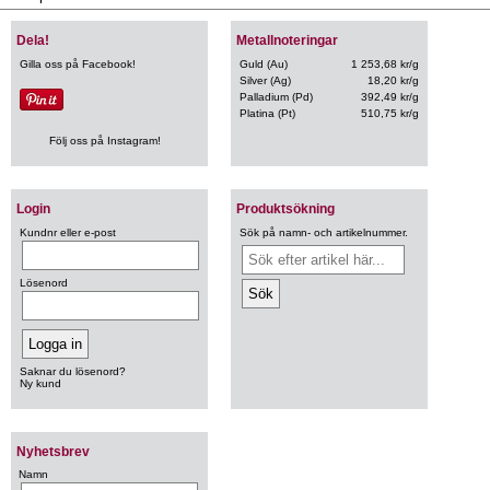
Dela!
Metallnoteringar
Gilla oss på Facebook!
Guld (Au)
1 253,68 kr/g
Silver (Ag)
18,20 kr/g
Palladium (Pd)
392,49 kr/g
Platina (Pt)
510,75 kr/g
Följ oss på Instagram!
Login
Produktsökning
Kundnr eller e-post
Sök på namn- och artikelnummer.
Lösenord
Saknar du lösenord?
Ny kund
Nyhetsbrev
Namn