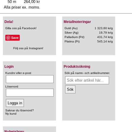
50 m
264,00 kr
Alla priser ex. moms.
Dela!
Metallnoteringar
Gilla oss på Facebook!
Guld (Au)
1 323,60 kr/g
Silver (Ag)
19,79 kr/g
Save
Palladium (Pd)
431,74 kr/g
Platina (Pt)
545,14 kr/g
Följ oss på Instagram!
Login
Produktsökning
Kundnr eller e-post
Sök på namn- och artikelnummer.
Lösenord
Saknar du lösenord?
Ny kund
Nyhetsbrev