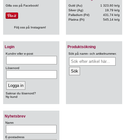
Gilla oss på Facebook!
Guld (Au)
1 323,60 kr/g
Silver (Ag)
19,79 kr/g
Palladium (Pd)
431,74 kr/g
Platina (Pt)
545,14 kr/g
Följ oss på Instagram!
Login
Produktsökning
Kundnr eller e-post
Sök på namn- och artikelnummer.
Lösenord
Saknar du lösenord?
Ny kund
Nyhetsbrev
Namn
E-postadress