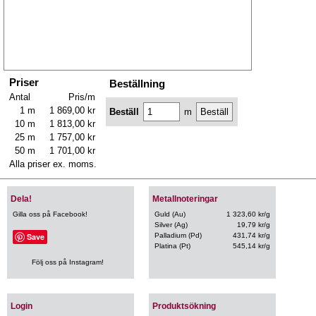
Priser
Beställning
Antal
Pris/m
1 m
1 869,00 kr
Beställ
m
10 m
1 813,00 kr
25 m
1 757,00 kr
50 m
1 701,00 kr
Alla priser ex. moms.
Dela!
Metallnoteringar
Gilla oss på Facebook!
Guld (Au)
1 323,60 kr/g
Silver (Ag)
19,79 kr/g
Save
Palladium (Pd)
431,74 kr/g
Platina (Pt)
545,14 kr/g
Följ oss på Instagram!
Login
Produktsökning