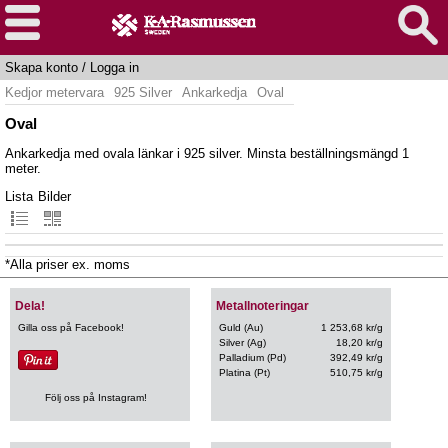
Skapa konto
/
Logga in
Kedjor metervara
925 Silver
Ankarkedja
Oval
Oval
Ankarkedja med ovala länkar i 925 silver. Minsta beställningsmängd 1
meter.
Lista
Bilder
*Alla priser ex. moms
Dela!
Metallnoteringar
Gilla oss på Facebook!
Guld (Au)
1 253,68 kr/g
Silver (Ag)
18,20 kr/g
Palladium (Pd)
392,49 kr/g
Platina (Pt)
510,75 kr/g
Följ oss på Instagram!